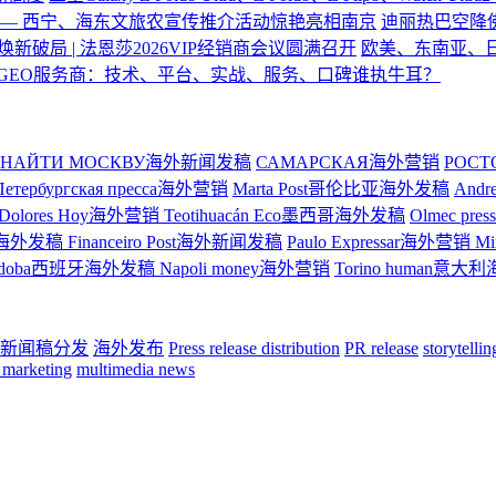
—— 西宁、海东文旅农宣传推介活动惊艳亮相南京
迪丽热巴空降
焕新破局 | 法恩莎2026VIP经销商会议圆满召开
欧美、东南亚、
GEO服务商：技术、平台、实战、服务、口碑谁执牛耳？
НАЙТИ МОСКВУ海外新闻发稿
САМАРСКАЯ海外营销
РОС
Петербургская пресса海外营销
Marta Post哥伦比亚海外发稿
And
Dolores Hoy海外营销
Teotihuacán Eco墨西哥海外发稿
Olmec p
ge巴西海外发稿
Financeiro Post海外新闻发稿
Paulo Expressar海外营销
M
rdoba西班牙海外发稿
Napoli money海外营销
Torino human意
新闻稿分发
海外发布
Press release distribution
PR release
storytelli
 marketing
multimedia news