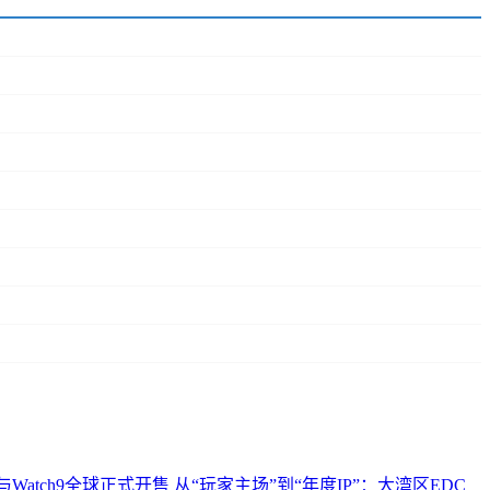
ltra2与Watch9全球正式开售
从“玩家主场”到“年度IP”：大湾区EDC