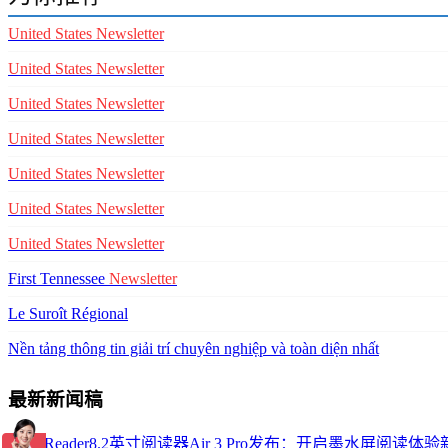
United
States
Newsletter
United
States
Newsletter
United
States
Newsletter
United
States
Newsletter
United
States
Newsletter
United
States
Newsletter
United
States
Newsletter
First Tennessee
Newsletter
Le Suroît Régional
Nền tảng thông tin giải trí chuyên nghiệp và toàn diện nhất
最新新闻稿
掌阅iReader8.2英寸阅读器Air 3 Pro发布：开启墨水屏阅读体