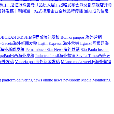
佛山，见证冠珠瓷砖「品质人居」战略发布会暨总部旗舰店开幕
日韩发稿｜朝闻通一站式搞定企业全球品牌传播
当AI成为信息
ТОВСКАЯ ЖИЗНЬ俄罗斯海外发稿
Волгоградpost海外营销
re Gaceta海外新闻发稿
Luján Expresar海外营销
Lguazú阿根廷海
ress海外新闻发稿
Pernambuco Star News海外营销
São Paulo insider
ingPao巴西海外发稿
Industria brasil海外营销
Sevilla Times西班牙
大利海外发稿
Venezia post海外新闻发稿
Milano moda weekly海外营销
ng platform
delivering news
online news
newsroom
Media Monitoring