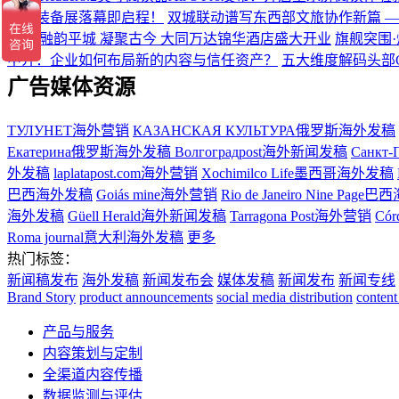
硬核装备展落幕即启程！
双城联动谱写东西部文旅协作新篇 
盛典
融韵平城 凝聚古今 大同万达锦华酒店盛大开业
旗舰突围·
中介：企业如何布局新的内容与信任资产？
五大维度解码头部
广告媒体资源
ТУЛУНЕТ海外营销
КАЗАНСКАЯ КУЛЬТУРА俄罗斯海外发稿
Екатерина俄罗斯海外发稿
Волгоградpost海外新闻发稿
Санкт-
外发稿
laplatapost.com海外营销
Xochimilco Life墨西哥海外发稿
巴西海外发稿
Goiás mine海外营销
Rio de Janeiro Nine Pa
海外发稿
Güell Herald海外新闻发稿
Tarragona Post海外营销
Có
Roma journal意大利海外发稿
更多
热门标签：
新闻稿发布
海外发稿
新闻发布会
媒体发稿
新闻发布
新闻专线
Brand Story
product announcements
social media distribution
content
产品与服务
内容策划与定制
全渠道内容传播
数据监测与评估