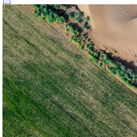
1
/ 5