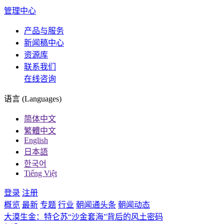
管理中心
产品与服务
新闻稿中心
资源库
联系我们
在线咨询
语言 (Languages)
简体中文
繁體中文
English
日本語
한국어
Tiếng Việt
登录
注册
概览
最新
专题
行业
朝闻通头条
朝闻动态
大漠生金：特仑苏“沙金套海”背后的风土密码