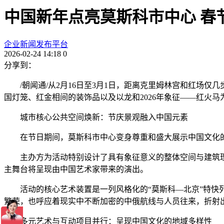
中国新年点亮莫斯科市中心 春
企业新闻发布平台
2026-02-24 14:18
0
分享到：
/朝闻通/从2月16日至3月1日，距离克里姆林宫和红场仅
国灯笼、红金相间的装饰品以及以龙和2026年象征——红火
城市核心公共空间焕新：节庆景观融入中国元素
在节日期间，莫斯科市中心变身尊重和盛大展示中国文化的
主办方为活动特别设计了具有象征意义的整体空间与建筑理
主舞台将呈现由中国艺术家带来的演出。
活动的核心艺术装置是一列风格化的“莫斯科—北京”特快列
繁荣，也呼应着现实中不断加密的中俄航线与人员往来，折射
多元艺术与互动项目并行：呈现中国文化的地域多样性