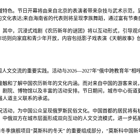
色。节日开幕将由来自北京的表演者带来杂技与武术示范，呈
的文化表达;来自海南省的代表则将呈现李族舞蹈，通过富有节
其中，沉浸式戏剧《农历新年的谜团》将以互动形式，引导观众
工作坊则向家庭和青少年开放，内容包括影子戏表演《天朝故事》
文交流的重要实践。活动与2026—2027年“俄中跨教育年”
触和了解中国农历新年的文化内涵。而对来自中国的游客来说，
、剧院、博物馆以及丰富的活动安排。节日期间，城市中心街道
强人道主义联系的承诺。
活动，为中国公众呈现俄罗斯民俗文化。中国首都的居民将有机
，中俄双方在城市层面形成双向互动的人文交流模式，进一步拓
ons)和冬季旗舰项目“莫斯科的冬天” 的重要组成部分，“莫斯科