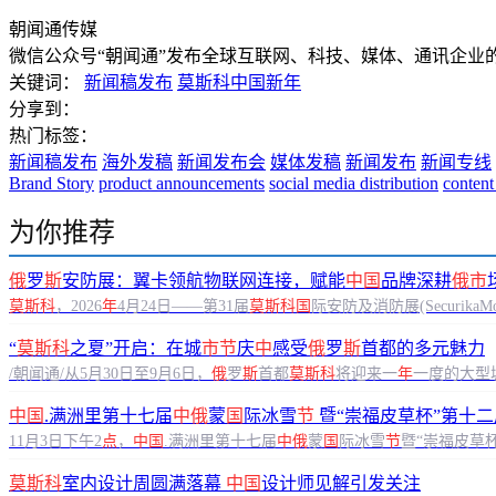
朝闻通传媒
微信公众号“朝闻通”发布全球互联网、科技、媒体、通讯企业
关键词：
新闻稿发布
莫斯科中国新年
分享到：
热门标签：
新闻稿发布
海外发稿
新闻发布会
媒体发稿
新闻发布
新闻专线
Brand Story
product announcements
social media distribution
content
为你推荐
俄
罗
斯
安防展：翼卡领航物联网连接，赋能
中国
品牌深耕
俄市
莫斯科
，2026
年
4月24日——第31届
莫斯科国
际安防及消防展(SecurikaMos
“
莫斯科
之夏”开启：在城
市节
庆
中
感受
俄
罗
斯
首都的多元魅力
/朝闻通/从5月30日至9月6日，
俄
罗
斯
首都
莫斯科
将迎来一
年
一度的大型
中国
.满洲里第十七届
中俄
蒙
国
际冰雪
节
暨“崇福皮草杯”第十二
11月3日下午2
点
，
中国
.满洲里第十七届
中俄
蒙
国
际冰雪
节
暨“崇福皮草
莫斯科
室内设计周圆满落幕
中国
设计师见解引发关注