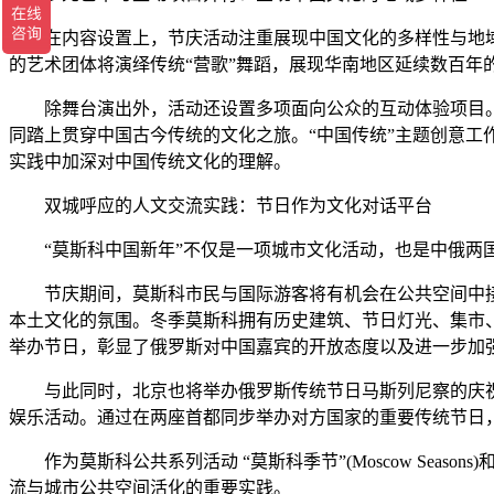
在内容设置上，节庆活动注重展现中国文化的多样性与地域特
的艺术团体将演绎传统“营歌”舞蹈，展现华南地区延续数百年
除舞台演出外，活动还设置多项面向公众的互动体验项目。
同踏上贯穿中国古今传统的文化之旅。“中国传统”主题创意
实践中加深对中国传统文化的理解。
双城呼应的人文交流实践：节日作为文化对话平台
“莫斯科中国新年”不仅是一项城市文化活动，也是中俄两国人
节庆期间，莫斯科市民与国际游客将有机会在公共空间中接
本土文化的氛围。冬季莫斯科拥有历史建筑、节日灯光、集市
举办节日，彰显了俄罗斯对中国嘉宾的开放态度以及进一步加
与此同时，北京也将举办俄罗斯传统节日马斯列尼察的庆祝
娱乐活动。通过在两座首都同步举办对方国家的重要传统节日
作为莫斯科公共系列活动 “莫斯科季节”(Moscow Seas
流与城市公共空间活化的重要实践。