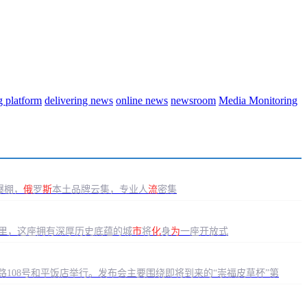
！
ng platform
delivering news
online news
newsroom
Media Monitoring
爆棚，
俄
罗
斯
本土品牌云集，专业人
流
密集
的时间里，这座拥有深厚历史底蕴的城
市
将
化
身
为
一座开放式
路108号和平饭店举行。发布会主要围绕即将到来的“崇福皮草杯”第