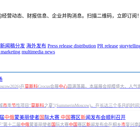
的经营动态、财报信息、企业并购消息。扫描二维码，立即订阅
新闻稿分发
海外发布
Press release distribution
PR release
storytelli
 marketing
multimedia news
场
cow2026)在
莫斯科
Crocus会展
中心
圆满落幕。本届展会规模盛大、人气
城
市
季
节
性项目“
莫斯科
之夏”(SummerinMoscow)。在长达三个多月
届
中俄
蒙美丽使者
国
际大赛
中国
赛区
新
闻发布会顺利召开
杯”第十二届
中俄
蒙美丽使者
国
际大赛
中国
赛区
新
闻发布会在桐乡
市
复兴南