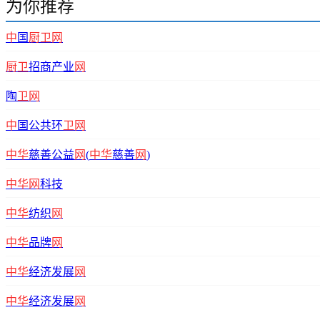
为你推荐
中
国
厨卫网
厨卫
招商产业
网
陶
卫网
中
国公共环
卫网
中华
慈善公益
网
(
中华
慈善
网
)
中华网
科技
中华
纺织
网
中华
品牌
网
中华
经济发展
网
中华
经济发展
网