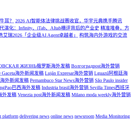
执牛耳？
2026 AI智能体法律挑战赛收官，华宇元典携手腾讯
：Infinity、iTab、AItab横评背后的产业史
精准堆叠，方
瑞2026「企业级AI Agent卓越者」
构筑海内外游戏的交流
ТОВСКАЯ ЖИЗНЬ俄罗斯海外发稿
Волгоградpost海外营销
re Gaceta海外新闻发稿
Luján Expresar海外营销
Lguazú阿根廷海
ress海外新闻发稿
Pernambuco Star News海外营销
São Paulo insider
ingPao巴西海外发稿
Industria brasil海外营销
Sevilla Times西班牙
大利海外发稿
Venezia post海外新闻发稿
Milano moda weekly海外营销
ng platform
delivering news
online news
newsroom
Media Monitoring