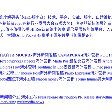
维度解码头部GEO服务商：技术、平台、实战、服务、口碑谁
箱斩获2026冰箱行业发展大会双项大奖！
浏览器新标签页的三代演化
gic值不值得入手 Hi-Res认证给出答案
讯飞星辰智能体平台，入选艾
大疆Osmo Pocket 4P携手于佩尔共呈《仿佛相识》
НАЙТИ МОСКВУ海外新闻发稿
САМАРСКАЯ海外营销
РОС
Петербургская пресса海外营销
Marta Post哥伦比亚海外发稿
And
Dolores Hoy海外营销
Teotihuacán Eco墨西哥海外发稿
Olmec p
ge巴西海外发稿
Financeiro Post海外新闻发稿
Paulo Expressar海外营销
M
rdoba西班牙海外发稿
Napoli money海外营销
Torino human意
新闻稿分发
海外发布
Press release distribution
PR release
storytelli
 marketing
multimedia news