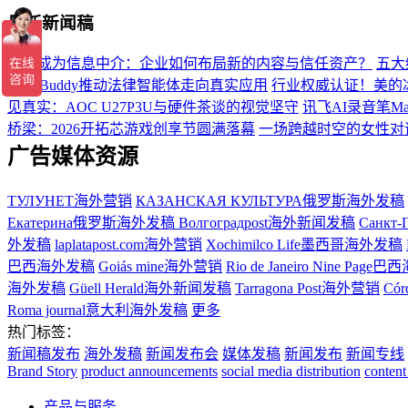
最新新闻稿
当AI成为信息中介：企业如何布局新的内容与信任资产？
五大
WorkBuddy推动法律智能体走向真实应用
行业权威认证！美的冰
见真实：AOC U27P3U与硬件茶谈的视觉坚守
讯飞AI录音笔Ma
桥梁：2026开拓芯游戏创享节圆满落幕
一场跨越时空的女性对话：
广告媒体资源
ТУЛУНЕТ海外营销
КАЗАНСКАЯ КУЛЬТУРА俄罗斯海外发稿
Екатерина俄罗斯海外发稿
Волгоградpost海外新闻发稿
Санкт-
外发稿
laplatapost.com海外营销
Xochimilco Life墨西哥海外发稿
巴西海外发稿
Goiás mine海外营销
Rio de Janeiro Nine Pa
海外发稿
Güell Herald海外新闻发稿
Tarragona Post海外营销
Có
Roma journal意大利海外发稿
更多
热门标签：
新闻稿发布
海外发稿
新闻发布会
媒体发稿
新闻发布
新闻专线
Brand Story
product announcements
social media distribution
content
产品与服务