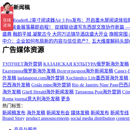
最新新闻稿
掌阅iReader8.2英寸阅读器Air 3 Pro发布：开启墨水屏阅读体
硬核装备展落幕即启程！
双城联动谱写东西部文旅协作新篇 
盛典
融韵平城 凝聚古今 大同万达锦华酒店盛大开业
旗舰突围·
中介：企业如何布局新的内容与信任资产？
五大维度解码头部
广告媒体资源
ТУЛУНЕТ海外营销
КАЗАНСКАЯ КУЛЬТУРА俄罗斯海外发稿
Екатерина俄罗斯海外发稿
Волгоградpost海外新闻发稿
Санкт-
外发稿
laplatapost.com海外营销
Xochimilco Life墨西哥海外发稿
巴西海外发稿
Goiás mine海外营销
Rio de Janeiro Nine Pa
海外发稿
Güell Herald海外新闻发稿
Tarragona Post海外营销
Có
Roma journal意大利海外发稿
更多
热门标签：
新闻稿发布
海外发稿
新闻发布会
媒体发稿
新闻发布
新闻专线
Brand Story
product announcements
social media distribution
content
产品与服务