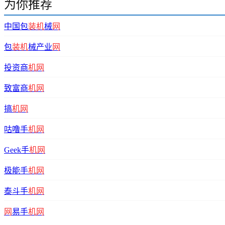
为你推荐
中国包
装机
械
网
包
装机
械产业
网
投资商
机网
致富商
机网
搞
机网
咕噜手
机网
Geek手
机网
极能手
机网
泰斗手
机网
网
易手
机网