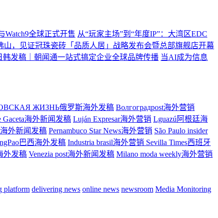
ltra2与Watch9全球正式开售
从“玩家主场”到“年度IP”：大湾区EDC
佛山，见证冠珠瓷砖「品质人居」战略发布会暨总部旗舰店开幕
日韩发稿｜朝闻通一站式搞定企业全球品牌传播
当AI成为信息
ТОВСКАЯ ЖИЗНЬ俄罗斯海外发稿
Волгоградpost海外营销
re Gaceta海外新闻发稿
Luján Expresar海外营销
Lguazú阿根廷海
ress海外新闻发稿
Pernambuco Star News海外营销
São Paulo insider
ingPao巴西海外发稿
Industria brasil海外营销
Sevilla Times西班牙
大利海外发稿
Venezia post海外新闻发稿
Milano moda weekly海外营销
ng platform
delivering news
online news
newsroom
Media Monitoring