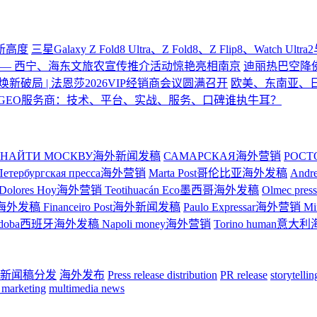
验新高度
三星Galaxy Z Fold8 Ultra、Z Fold8、Z Flip8、Watch U
—— 西宁、海东文旅农宣传推介活动惊艳亮相南京
迪丽热巴空降
焕新破局 | 法恩莎2026VIP经销商会议圆满召开
欧美、东南亚、
GEO服务商：技术、平台、实战、服务、口碑谁执牛耳？
НАЙТИ МОСКВУ海外新闻发稿
САМАРСКАЯ海外营销
РОС
Петербургская пресса海外营销
Marta Post哥伦比亚海外发稿
And
Dolores Hoy海外营销
Teotihuacán Eco墨西哥海外发稿
Olmec p
ge巴西海外发稿
Financeiro Post海外新闻发稿
Paulo Expressar海外营销
M
rdoba西班牙海外发稿
Napoli money海外营销
Torino human意
新闻稿分发
海外发布
Press release distribution
PR release
storytelli
 marketing
multimedia news