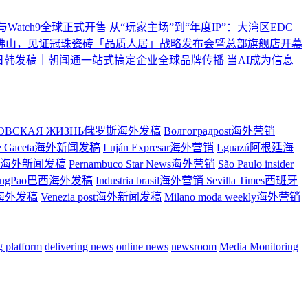
ltra2与Watch9全球正式开售
从“玩家主场”到“年度IP”：大湾区EDC
佛山，见证冠珠瓷砖「品质人居」战略发布会暨总部旗舰店开幕
日韩发稿｜朝闻通一站式搞定企业全球品牌传播
当AI成为信息
ТОВСКАЯ ЖИЗНЬ俄罗斯海外发稿
Волгоградpost海外营销
re Gaceta海外新闻发稿
Luján Expresar海外营销
Lguazú阿根廷海
ress海外新闻发稿
Pernambuco Star News海外营销
São Paulo insider
ingPao巴西海外发稿
Industria brasil海外营销
Sevilla Times西班牙
大利海外发稿
Venezia post海外新闻发稿
Milano moda weekly海外营销
ng platform
delivering news
online news
newsroom
Media Monitoring