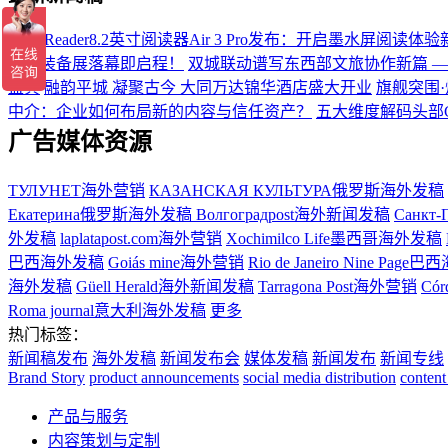
掌阅iReader8.2英寸阅读器Air 3 Pro发布：开启墨水屏阅读体
硬核装备展落幕即启程！
双城联动谱写东西部文旅协作新篇 
盛典
融韵平城 凝聚古今 大同万达锦华酒店盛大开业
旗舰突围·
中介：企业如何布局新的内容与信任资产？
五大维度解码头部
广告媒体资源
ТУЛУНЕТ海外营销
КАЗАНСКАЯ КУЛЬТУРА俄罗斯海外发稿
Екатерина俄罗斯海外发稿
Волгоградpost海外新闻发稿
Санкт-
外发稿
laplatapost.com海外营销
Xochimilco Life墨西哥海外发稿
巴西海外发稿
Goiás mine海外营销
Rio de Janeiro Nine Pa
海外发稿
Güell Herald海外新闻发稿
Tarragona Post海外营销
Có
Roma journal意大利海外发稿
更多
热门标签：
新闻稿发布
海外发稿
新闻发布会
媒体发稿
新闻发布
新闻专线
Brand Story
product announcements
social media distribution
content
产品与服务
内容策划与定制