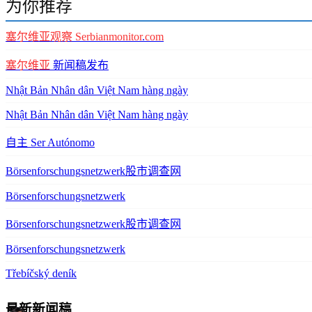
为你推荐
塞尔维亚观察
Serbianmonitor
.
com
塞尔维亚
新闻稿发布
Nhật Bản Nhân dân Việt Nam hàng ngày
Nhật Bản Nhân dân Việt Nam hàng ngày
自主 Ser Autónomo
Börsenforschungsnetzwerk股市调查网
Börsenforschungsnetzwerk
Börsenforschungsnetzwerk股市调查网
Börsenforschungsnetzwerk
Třebíčský deník
最新新闻稿