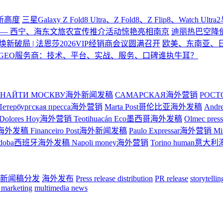
验新高度
三星Galaxy Z Fold8 Ultra、Z Fold8、Z Flip8、Watch U
—— 西宁、海东文旅农宣传推介活动惊艳亮相南京
迪丽热巴空降
焕新破局 | 法恩莎2026VIP经销商会议圆满召开
欧美、东南亚、
GEO服务商：技术、平台、实战、服务、口碑谁执牛耳？
НАЙТИ МОСКВУ海外新闻发稿
САМАРСКАЯ海外营销
РОС
Петербургская пресса海外营销
Marta Post哥伦比亚海外发稿
And
Dolores Hoy海外营销
Teotihuacán Eco墨西哥海外发稿
Olmec p
ge巴西海外发稿
Financeiro Post海外新闻发稿
Paulo Expressar海外营销
M
rdoba西班牙海外发稿
Napoli money海外营销
Torino human意
新闻稿分发
海外发布
Press release distribution
PR release
storytelli
 marketing
multimedia news