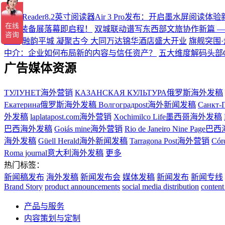
掌阅iReader8.2英寸阅读器Air 3 Pro发布：开启墨水屏阅读体
硬核装备展落幕即启程！
双城联动谱写东西部文旅协作新篇 
盛典
融韵平城 凝聚古今 大同万达锦华酒店盛大开业
旗舰突围·
中介：企业如何布局新的内容与信任资产？
五大维度解码头部
广告媒体资源
ТУЛУНЕТ海外营销
КАЗАНСКАЯ КУЛЬТУРА俄罗斯海外发稿
Екатерина俄罗斯海外发稿
Волгоградpost海外新闻发稿
Санкт-
外发稿
laplatapost.com海外营销
Xochimilco Life墨西哥海外发稿
巴西海外发稿
Goiás mine海外营销
Rio de Janeiro Nine Pa
海外发稿
Güell Herald海外新闻发稿
Tarragona Post海外营销
Có
Roma journal意大利海外发稿
更多
热门标签：
新闻稿发布
海外发稿
新闻发布会
媒体发稿
新闻发布
新闻专线
Brand Story
product announcements
social media distribution
content
产品与服务
内容策划与定制