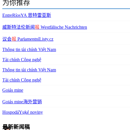
为你推荐
EntreRíosYA 恩特雷亚斯
威斯特法伦新闻
报
Westfälische Nachrichten
议会
报
ParlamentníListy.cz
Thông tin tài chính Việt Nam
Tài chính Công nghệ
Thông tin tài chính Việt Nam
Tài chính Công nghệ
Goiás mine
Goiás mine海外营销
HospodáYųké noviny
最新新闻稿