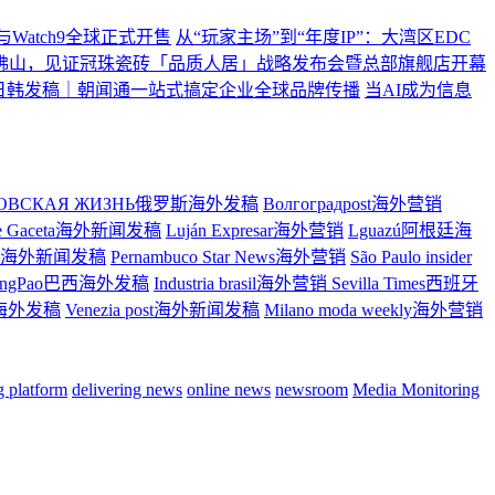
ltra2与Watch9全球正式开售
从“玩家主场”到“年度IP”：大湾区EDC
佛山，见证冠珠瓷砖「品质人居」战略发布会暨总部旗舰店开幕
日韩发稿｜朝闻通一站式搞定企业全球品牌传播
当AI成为信息
ТОВСКАЯ ЖИЗНЬ俄罗斯海外发稿
Волгоградpost海外营销
re Gaceta海外新闻发稿
Luján Expresar海外营销
Lguazú阿根廷海
ress海外新闻发稿
Pernambuco Star News海外营销
São Paulo insider
ingPao巴西海外发稿
Industria brasil海外营销
Sevilla Times西班牙
大利海外发稿
Venezia post海外新闻发稿
Milano moda weekly海外营销
ng platform
delivering news
online news
newsroom
Media Monitoring