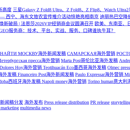
验新高度
三星Galaxy Z Fold8 Ultra、Z Fold8、Z Flip8、Watch U
—— 西宁、海东文旅农宣传推介活动惊艳亮相南京
迪丽热巴空降
焕新破局 | 法恩莎2026VIP经销商会议圆满召开
欧美、东南亚、
GEO服务商：技术、平台、实战、服务、口碑谁执牛耳？
НАЙТИ МОСКВУ海外新闻发稿
САМАРСКАЯ海外营销
РОС
Петербургская пресса海外营销
Marta Post哥伦比亚海外发稿
And
Dolores Hoy海外营销
Teotihuacán Eco墨西哥海外发稿
Olmec p
ge巴西海外发稿
Financeiro Post海外新闻发稿
Paulo Expressar海外营销
M
rdoba西班牙海外发稿
Napoli money海外营销
Torino human意
新闻稿分发
海外发布
Press release distribution
PR release
storytelli
 marketing
multimedia news