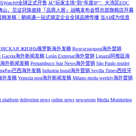
ltra2与Watch9全球正式开售
从“玩家主场”到“年度IP”：大湾区EDC
佛山，见证冠珠瓷砖「品质人居」战略发布会暨总部旗舰店开幕
日韩发稿｜朝闻通一站式搞定企业全球品牌传播
当AI成为信息
ТОВСКАЯ ЖИЗНЬ俄罗斯海外发稿
Волгоградpost海外营销
re Gaceta海外新闻发稿
Luján Expresar海外营销
Lguazú阿根廷海
ress海外新闻发稿
Pernambuco Star News海外营销
São Paulo insider
ingPao巴西海外发稿
Industria brasil海外营销
Sevilla Times西班牙
大利海外发稿
Venezia post海外新闻发稿
Milano moda weekly海外营销
ng platform
delivering news
online news
newsroom
Media Monitoring