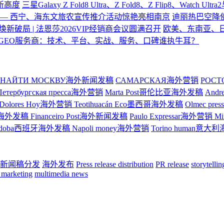
验新高度
三星Galaxy Z Fold8 Ultra、Z Fold8、Z Flip8、Watch U
—— 西宁、海东文旅农宣传推介活动惊艳亮相南京
迪丽热巴空降
焕新破局 | 法恩莎2026VIP经销商会议圆满召开
欧美、东南亚、
GEO服务商：技术、平台、实战、服务、口碑谁执牛耳？
НАЙТИ МОСКВУ海外新闻发稿
САМАРСКАЯ海外营销
РОС
Петербургская пресса海外营销
Marta Post哥伦比亚海外发稿
And
Dolores Hoy海外营销
Teotihuacán Eco墨西哥海外发稿
Olmec p
ge巴西海外发稿
Financeiro Post海外新闻发稿
Paulo Expressar海外营销
M
rdoba西班牙海外发稿
Napoli money海外营销
Torino human意
新闻稿分发
海外发布
Press release distribution
PR release
storytelli
 marketing
multimedia news