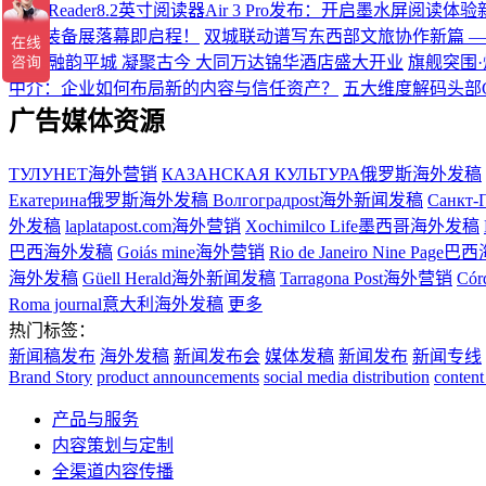
掌阅iReader8.2英寸阅读器Air 3 Pro发布：开启墨水屏阅读体
硬核装备展落幕即启程！
双城联动谱写东西部文旅协作新篇 
盛典
融韵平城 凝聚古今 大同万达锦华酒店盛大开业
旗舰突围·
中介：企业如何布局新的内容与信任资产？
五大维度解码头部
广告媒体资源
ТУЛУНЕТ海外营销
КАЗАНСКАЯ КУЛЬТУРА俄罗斯海外发稿
Екатерина俄罗斯海外发稿
Волгоградpost海外新闻发稿
Санкт-
外发稿
laplatapost.com海外营销
Xochimilco Life墨西哥海外发稿
巴西海外发稿
Goiás mine海外营销
Rio de Janeiro Nine Pa
海外发稿
Güell Herald海外新闻发稿
Tarragona Post海外营销
Có
Roma journal意大利海外发稿
更多
热门标签：
新闻稿发布
海外发稿
新闻发布会
媒体发稿
新闻发布
新闻专线
Brand Story
product announcements
social media distribution
content
产品与服务
内容策划与定制
全渠道内容传播