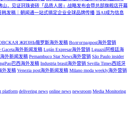
佛山，见证冠珠瓷砖「品质人居」战略发布会暨总部旗舰店开幕
日韩发稿｜朝闻通一站式搞定企业全球品牌传播
当AI成为信息
ТОВСКАЯ ЖИЗНЬ俄罗斯海外发稿
Волгоградpost海外营销
re Gaceta海外新闻发稿
Luján Expresar海外营销
Lguazú阿根廷海
ress海外新闻发稿
Pernambuco Star News海外营销
São Paulo insider
ingPao巴西海外发稿
Industria brasil海外营销
Sevilla Times西班牙
大利海外发稿
Venezia post海外新闻发稿
Milano moda weekly海外营销
ng platform
delivering news
online news
newsroom
Media Monitoring