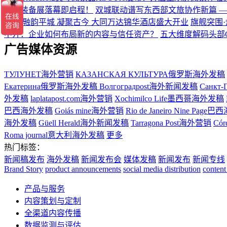
硬核装备展落幕即启程！
双城联动谱写东西部文旅协作新篇 
盛典
融韵平城 凝聚古今 大同万达锦华酒店盛大开业
旗舰突围·
中介：企业如何布局新的内容与信任资产？
五大维度解码头部
广告媒体资源
ТУЛУНЕТ海外营销
КАЗАНСКАЯ КУЛЬТУРА俄罗斯海外发稿
Екатерина俄罗斯海外发稿
Волгоградpost海外新闻发稿
Санкт-
外发稿
laplatapost.com海外营销
Xochimilco Life墨西哥海外发稿
巴西海外发稿
Goiás mine海外营销
Rio de Janeiro Nine Pa
海外发稿
Güell Herald海外新闻发稿
Tarragona Post海外营销
Có
Roma journal意大利海外发稿
更多
热门标签：
新闻稿发布
海外发稿
新闻发布会
媒体发稿
新闻发布
新闻专线
Brand Story
product announcements
social media distribution
content
产品与服务
内容策划与定制
全渠道内容传播
数据监测与评估