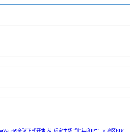
ltra2与Watch9全球正式开售
从“玩家主场”到“年度IP”：大湾区EDC