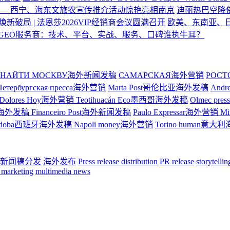
—— 西宁、海东文旅农宣传推介活动惊艳亮相南京
迪丽热巴空降
焕新破局 | 法恩莎2026VIP经销商会议圆满召开
欧美、东南亚、
GEO服务商：技术、平台、实战、服务、口碑谁执牛耳？
НАЙТИ МОСКВУ海外新闻发稿
САМАРСКАЯ海外营销
РОС
Петербургская пресса海外营销
Marta Post哥伦比亚海外发稿
And
Dolores Hoy海外营销
Teotihuacán Eco墨西哥海外发稿
Olmec p
ge巴西海外发稿
Financeiro Post海外新闻发稿
Paulo Expressar海外营销
M
rdoba西班牙海外发稿
Napoli money海外营销
Torino human意
新闻稿分发
海外发布
Press release distribution
PR release
storytelli
 marketing
multimedia news