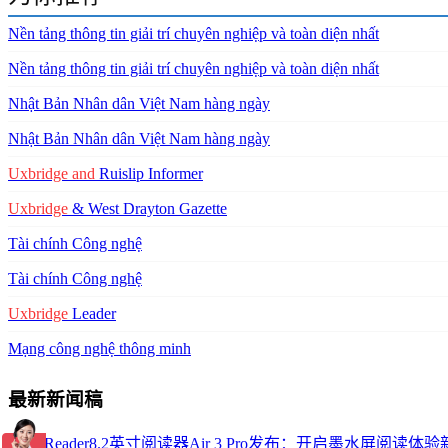
Nền tảng thông tin giải trí chuyên nghiệp và toàn diện nhất
Nền tảng thông tin giải trí chuyên nghiệp và toàn diện nhất
Nhật Bản Nhân dân Việt Nam hàng ngày
Nhật Bản Nhân dân Việt Nam hàng ngày
Uxbridge
and
Ruislip Informer
Uxbridge
& West Drayton Gazette
Tài chính Công nghệ
Tài chính Công nghệ
Uxbridge
Leader
Mạng công nghệ thông minh
最新新闻稿
掌阅iReader8.2英寸阅读器Air 3 Pro发布：开启墨水屏阅读体