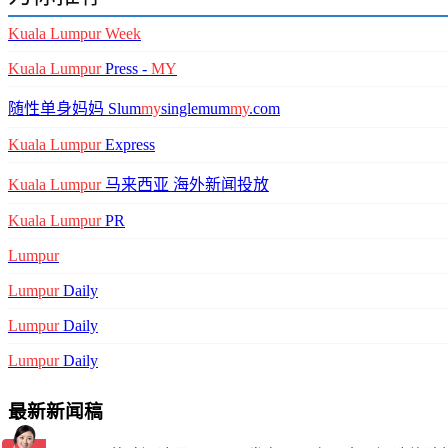
Kuala
Lumpur
Week
Kuala
Lumpur
Press -
MY
随性单身妈妈 Slum
my
singlemum
my
.com
Kuala
Lumpur
Express
Kuala
Lumpur
马来西亚 海外新闻投放
Kuala
Lumpur
PR
Lumpur
Lumpur
Daily
Lumpur
Daily
Lumpur
Daily
最新新闻稿