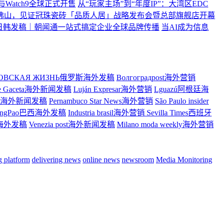
ltra2与Watch9全球正式开售
从“玩家主场”到“年度IP”：大湾区EDC
佛山，见证冠珠瓷砖「品质人居」战略发布会暨总部旗舰店开幕
日韩发稿｜朝闻通一站式搞定企业全球品牌传播
当AI成为信息
ТОВСКАЯ ЖИЗНЬ俄罗斯海外发稿
Волгоградpost海外营销
re Gaceta海外新闻发稿
Luján Expresar海外营销
Lguazú阿根廷海
ress海外新闻发稿
Pernambuco Star News海外营销
São Paulo insider
ingPao巴西海外发稿
Industria brasil海外营销
Sevilla Times西班牙
大利海外发稿
Venezia post海外新闻发稿
Milano moda weekly海外营销
ng platform
delivering news
online news
newsroom
Media Monitoring