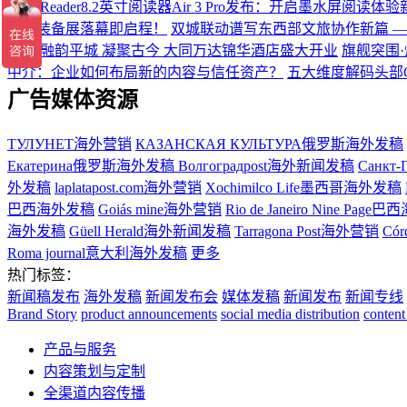
掌阅iReader8.2英寸阅读器Air 3 Pro发布：开启墨水屏阅读体
硬核装备展落幕即启程！
双城联动谱写东西部文旅协作新篇 
盛典
融韵平城 凝聚古今 大同万达锦华酒店盛大开业
旗舰突围·
中介：企业如何布局新的内容与信任资产？
五大维度解码头部
广告媒体资源
ТУЛУНЕТ海外营销
КАЗАНСКАЯ КУЛЬТУРА俄罗斯海外发稿
Екатерина俄罗斯海外发稿
Волгоградpost海外新闻发稿
Санкт-
外发稿
laplatapost.com海外营销
Xochimilco Life墨西哥海外发稿
巴西海外发稿
Goiás mine海外营销
Rio de Janeiro Nine Pa
海外发稿
Güell Herald海外新闻发稿
Tarragona Post海外营销
Có
Roma journal意大利海外发稿
更多
热门标签：
新闻稿发布
海外发稿
新闻发布会
媒体发稿
新闻发布
新闻专线
Brand Story
product announcements
social media distribution
content
产品与服务
内容策划与定制
全渠道内容传播