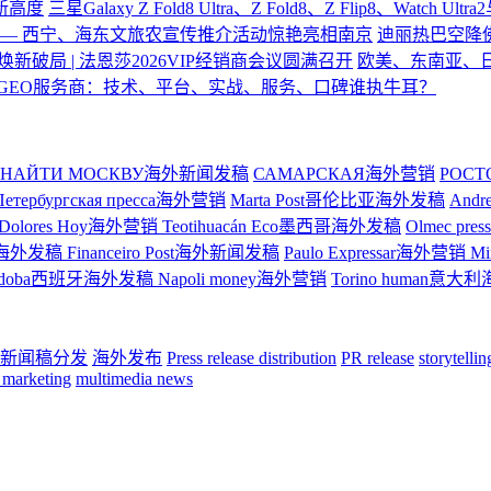
验新高度
三星Galaxy Z Fold8 Ultra、Z Fold8、Z Flip8、Watch U
—— 西宁、海东文旅农宣传推介活动惊艳亮相南京
迪丽热巴空降
焕新破局 | 法恩莎2026VIP经销商会议圆满召开
欧美、东南亚、
GEO服务商：技术、平台、实战、服务、口碑谁执牛耳？
НАЙТИ МОСКВУ海外新闻发稿
САМАРСКАЯ海外营销
РОС
Петербургская пресса海外营销
Marta Post哥伦比亚海外发稿
And
Dolores Hoy海外营销
Teotihuacán Eco墨西哥海外发稿
Olmec p
ge巴西海外发稿
Financeiro Post海外新闻发稿
Paulo Expressar海外营销
M
rdoba西班牙海外发稿
Napoli money海外营销
Torino human意
新闻稿分发
海外发布
Press release distribution
PR release
storytelli
 marketing
multimedia news