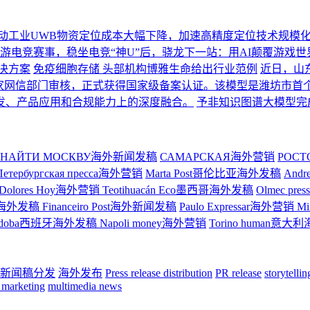
动工业UWB物资定位成本大幅下降，加速高精度定位技术规模
游电竞赛事，稳坐电竞“神U”后，骁龙下一站：用AI颠覆游戏世
决方案
免疫细胞存储 头部机构博雅生命给出行业范例
近日，山
国家网信部门审核，正式获得国家级备案认证。该模型是潍坊市首
发、产品应用和合规能力上的深度融合。
予非知识图谱大模型完
НАЙТИ МОСКВУ海外新闻发稿
САМАРСКАЯ海外营销
РОС
Петербургская пресса海外营销
Marta Post哥伦比亚海外发稿
And
Dolores Hoy海外营销
Teotihuacán Eco墨西哥海外发稿
Olmec p
ge巴西海外发稿
Financeiro Post海外新闻发稿
Paulo Expressar海外营销
M
rdoba西班牙海外发稿
Napoli money海外营销
Torino human意
新闻稿分发
海外发布
Press release distribution
PR release
storytelli
 marketing
multimedia news