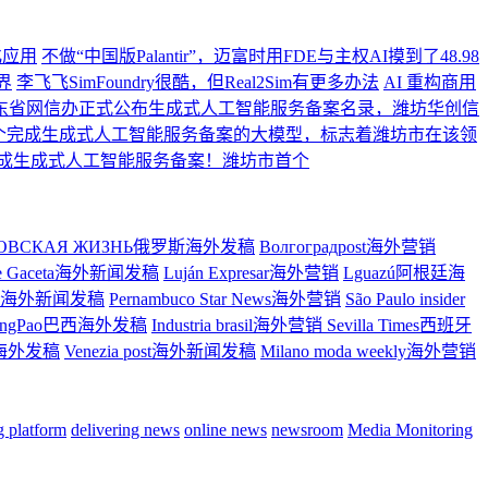
化应用
不做“中国版Palantir”，迈富时用FDE与主权AI摸到了48.98
界
李飞飞SimFoundry很酷，但Real2Sim有更多办法
AI 重构商用
东省网信办正式公布生成式人工智能服务备案名录，潍坊华创信
个完成生成式人工智能服务备案的大模型，标志着潍坊市在该领
成生成式人工智能服务备案！潍坊市首个
ТОВСКАЯ ЖИЗНЬ俄罗斯海外发稿
Волгоградpost海外营销
re Gaceta海外新闻发稿
Luján Expresar海外营销
Lguazú阿根廷海
ress海外新闻发稿
Pernambuco Star News海外营销
São Paulo insider
ingPao巴西海外发稿
Industria brasil海外营销
Sevilla Times西班牙
大利海外发稿
Venezia post海外新闻发稿
Milano moda weekly海外营销
ng platform
delivering news
online news
newsroom
Media Monitoring