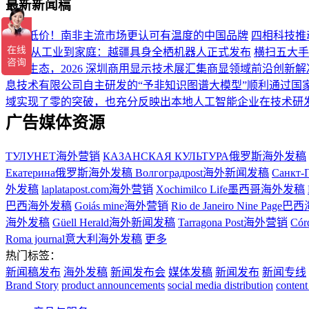
最新新闻稿
不止低价！南非主流市场更认可有温度的中国品牌
四相科技推
港元
从工业到家庭：越疆具身全栖机器人正式发布
横扫五大手
显示生态，2026 深圳商用显示技术展汇集商显领域前沿创新解
息技术有限公司自主研发的“予非知识图谱大模型”顺利通过
域实现了零的突破，也充分反映出本地人工智能企业在技术研
广告媒体资源
ТУЛУНЕТ海外营销
КАЗАНСКАЯ КУЛЬТУРА俄罗斯海外发稿
Екатерина俄罗斯海外发稿
Волгоградpost海外新闻发稿
Санкт-
外发稿
laplatapost.com海外营销
Xochimilco Life墨西哥海外发稿
巴西海外发稿
Goiás mine海外营销
Rio de Janeiro Nine Pa
海外发稿
Güell Herald海外新闻发稿
Tarragona Post海外营销
Có
Roma journal意大利海外发稿
更多
热门标签：
新闻稿发布
海外发稿
新闻发布会
媒体发稿
新闻发布
新闻专线
Brand Story
product announcements
social media distribution
content