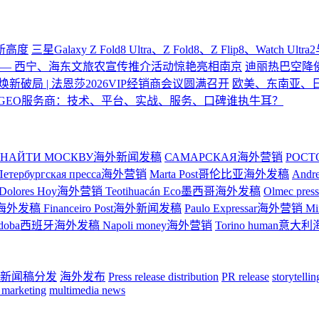
验新高度
三星Galaxy Z Fold8 Ultra、Z Fold8、Z Flip8、Watch U
—— 西宁、海东文旅农宣传推介活动惊艳亮相南京
迪丽热巴空降
焕新破局 | 法恩莎2026VIP经销商会议圆满召开
欧美、东南亚、
GEO服务商：技术、平台、实战、服务、口碑谁执牛耳？
НАЙТИ МОСКВУ海外新闻发稿
САМАРСКАЯ海外营销
РОС
Петербургская пресса海外营销
Marta Post哥伦比亚海外发稿
And
Dolores Hoy海外营销
Teotihuacán Eco墨西哥海外发稿
Olmec p
ge巴西海外发稿
Financeiro Post海外新闻发稿
Paulo Expressar海外营销
M
rdoba西班牙海外发稿
Napoli money海外营销
Torino human意
新闻稿分发
海外发布
Press release distribution
PR release
storytelli
 marketing
multimedia news