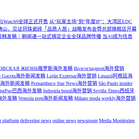
ltra2与Watch9全球正式开售
从“玩家主场”到“年度IP”：大湾区EDC
佛山，见证冠珠瓷砖「品质人居」战略发布会暨总部旗舰店开幕
日韩发稿｜朝闻通一站式搞定企业全球品牌传播
当AI成为信息
ТОВСКАЯ ЖИЗНЬ俄罗斯海外发稿
Волгоградpost海外营销
re Gaceta海外新闻发稿
Luján Expresar海外营销
Lguazú阿根廷海
ress海外新闻发稿
Pernambuco Star News海外营销
São Paulo insider
ingPao巴西海外发稿
Industria brasil海外营销
Sevilla Times西班牙
大利海外发稿
Venezia post海外新闻发稿
Milano moda weekly海外营销
ng platform
delivering news
online news
newsroom
Media Monitoring