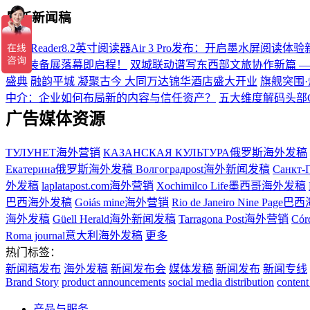
最新新闻稿
掌阅iReader8.2英寸阅读器Air 3 Pro发布：开启墨水屏阅读体
硬核装备展落幕即启程！
双城联动谱写东西部文旅协作新篇 
盛典
融韵平城 凝聚古今 大同万达锦华酒店盛大开业
旗舰突围·
中介：企业如何布局新的内容与信任资产？
五大维度解码头部
广告媒体资源
ТУЛУНЕТ海外营销
КАЗАНСКАЯ КУЛЬТУРА俄罗斯海外发稿
Екатерина俄罗斯海外发稿
Волгоградpost海外新闻发稿
Санкт-
外发稿
laplatapost.com海外营销
Xochimilco Life墨西哥海外发稿
巴西海外发稿
Goiás mine海外营销
Rio de Janeiro Nine Pa
海外发稿
Güell Herald海外新闻发稿
Tarragona Post海外营销
Có
Roma journal意大利海外发稿
更多
热门标签：
新闻稿发布
海外发稿
新闻发布会
媒体发稿
新闻发布
新闻专线
Brand Story
product announcements
social media distribution
content
产品与服务