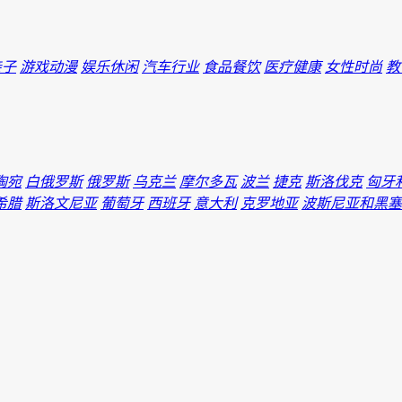
亲子
游戏动漫
娱乐休闲
汽车行业
食品餐饮
医疗健康
女性时尚
教
陶宛
白俄罗斯
俄罗斯
乌克兰
摩尔多瓦
波兰
捷克
斯洛伐克
匈牙
希腊
斯洛文尼亚
葡萄牙
西班牙
意大利
克罗地亚
波斯尼亚和黑塞