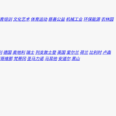
育培训
文化艺术
体育运动
慈善公益
机械工业
环保能源
农林园
利
德国
奥地利
瑞士
列支敦士登
英国
爱尔兰
荷兰
比利时
卢森
哥维那
梵蒂冈
圣马力诺
马耳他
安道尔
黑山