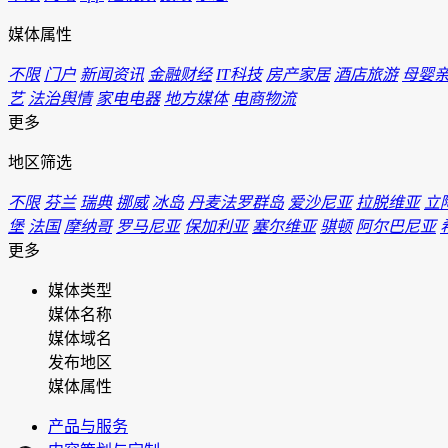
媒体属性
不限
门户
新闻资讯
金融财经
IT科技
房产家居
酒店旅游
母婴
艺
法治舆情
家电电器
地方媒体
电商物流
更多
地区筛选
不限
芬兰
瑞典
挪威
冰岛
丹麦法罗群岛
爱沙尼亚
拉脱维亚
立
堡
法国
摩纳哥
罗马尼亚
保加利亚
塞尔维亚
骐顿
阿尔巴尼亚
更多
媒体类型
媒体名称
媒体域名
发布地区
媒体属性
产品与服务