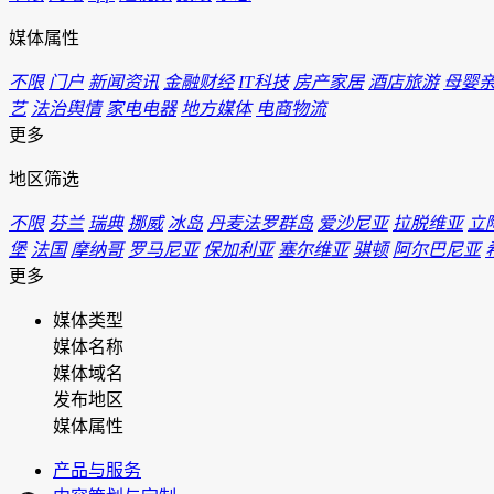
媒体属性
不限
门户
新闻资讯
金融财经
IT科技
房产家居
酒店旅游
母婴
艺
法治舆情
家电电器
地方媒体
电商物流
更多
地区筛选
不限
芬兰
瑞典
挪威
冰岛
丹麦法罗群岛
爱沙尼亚
拉脱维亚
立
堡
法国
摩纳哥
罗马尼亚
保加利亚
塞尔维亚
骐顿
阿尔巴尼亚
更多
媒体类型
媒体名称
媒体域名
发布地区
媒体属性
产品与服务