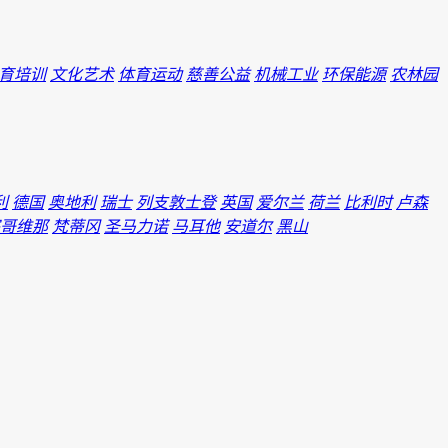
育培训
文化艺术
体育运动
慈善公益
机械工业
环保能源
农林园
利
德国
奥地利
瑞士
列支敦士登
英国
爱尔兰
荷兰
比利时
卢森
哥维那
梵蒂冈
圣马力诺
马耳他
安道尔
黑山