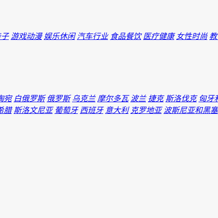
亲子
游戏动漫
娱乐休闲
汽车行业
食品餐饮
医疗健康
女性时尚
教
陶宛
白俄罗斯
俄罗斯
乌克兰
摩尔多瓦
波兰
捷克
斯洛伐克
匈牙
希腊
斯洛文尼亚
葡萄牙
西班牙
意大利
克罗地亚
波斯尼亚和黑塞