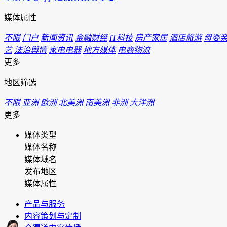
媒体属性
不限
门户
新闻资讯
金融财经
IT科技
房产家居
酒店旅游
母婴
艺
法治舆情
家电电器
地方媒体
电商物流
更多
地区筛选
不限
亚洲
欧洲
北美洲
南美洲
非洲
大洋洲
更多
媒体类型
媒体名称
媒体域名
发布地区
媒体属性
产品与服务
内容策划与定制