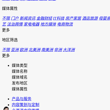
媒体属性
不限
门户
新闻资讯
金融财经
IT科技
房产家居
酒店旅游
母婴
艺
法治舆情
家电电器
地方媒体
电商物流
更多
地区筛选
不限
亚洲
欧洲
北美洲
南美洲
非洲
大洋洲
更多
媒体类型
媒体名称
媒体域名
发布地区
媒体属性
产品与服务
内容策划与定制