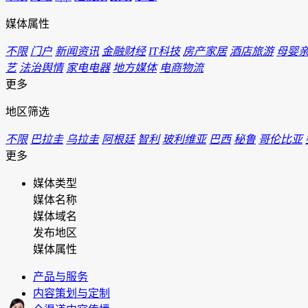
媒体属性
不限
门户
新闻资讯
金融财经
IT科技
房产家居
酒店旅游
母婴
艺
法治舆情
家电电器
地方媒体
电商物流
更多
地区筛选
不限
巴拉圭
乌拉圭
阿根廷
智利
玻利维亚
巴西
秘鲁
哥伦比亚
更多
媒体类型
媒体名称
媒体域名
发布地区
媒体属性
产品与服务
内容策划与定制