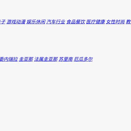
亲子
游戏动漫
娱乐休闲
汽车行业
食品餐饮
医疗健康
女性时尚
教
委内瑞拉
圭亚那
法属圭亚那
苏里南
厄瓜多尔