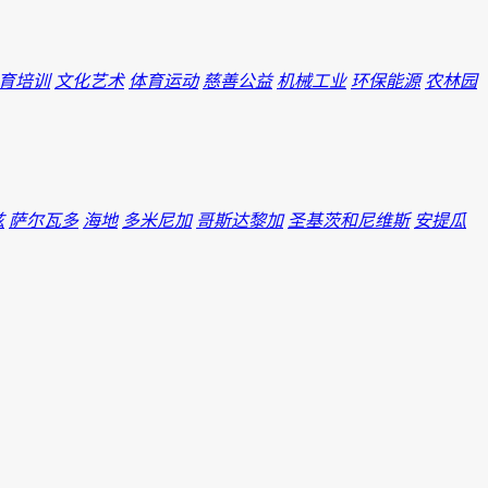
育培训
文化艺术
体育运动
慈善公益
机械工业
环保能源
农林园
兹
萨尔瓦多
海地
多米尼加
哥斯达黎加
圣基茨和尼维斯
安提瓜