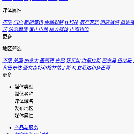
媒体属性
不限
门户
新闻资讯
金融财经
IT科技
房产家居
酒店旅游
母婴
艺
法治舆情
家电电器
地方媒体
电商物流
更多
地区筛选
不限
美国
加拿大
墨西哥
古巴
牙买加
洪都拉斯
巴拿马
巴哈马
和巴布达
圣文森特和格林纳丁斯
特立尼达和多巴哥
更多
媒体类型
媒体名称
媒体域名
发布地区
媒体属性
产品与服务