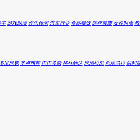
亲子
游戏动漫
娱乐休闲
汽车行业
食品餐饮
医疗健康
女性时尚
教
多米尼克
圣卢西亚
巴巴多斯
格林纳达
尼加拉瓜
危地马拉
伯利