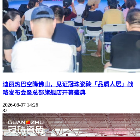
迪丽热巴空降佛山，见证冠珠瓷砖「品质人居」战
略发布会暨总部旗舰店开幕盛典
2026-08-07 14:26
82