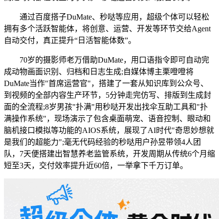
通过百度搭子DuMate、秒哒等应用，超级个体可以轻松
拥有多个活跃智能体，将创意、运营、开发等环节交给Agent
自动交付，真正提升“日活智能体数”。
70岁的摄影师老万借助DuMate，用口语指令即可自动完
成动物画面识别、归档和日志生成;自媒体博主栗噔噔将
DuMate当作"首席运营官"，搭建了一套从知识库到公众号、
到视频的全部内容生产环节，5分钟走完仿写、排版到生成封
面的全流程;8岁男孩"扑满"用秒哒开发出找伞互助工具和"扑
满操作系统"，现场演示了包含桌面萌宠、语音控制、眼动和
脑机接口模拟等功能的AIOS系统，展现了AI时代"奇思妙想就
是我们的超能力";毫无代码经验的秒哒用户孙昱带领4人团
队，7天便搭建出智慧养老监管系统，开发周期从传统6个月缩
短至3天，交付效率提升近60倍，一举拿下千万订单。