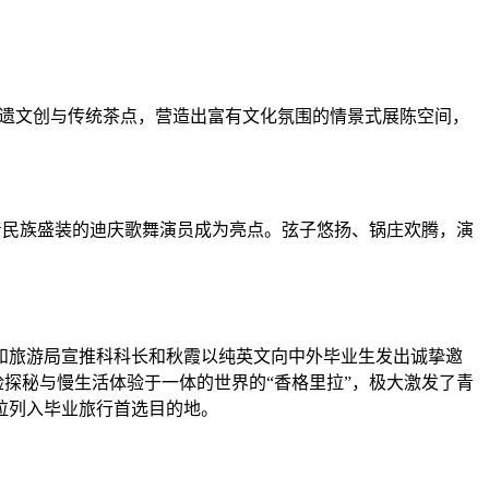
遗文创与传统茶点，营造出富有文化氛围的情景式展陈空间，
民族盛装的迪庆歌舞演员成为亮点。弦子悠扬、锅庄欢腾，演
旅游局宣推科科长和秋霞以纯英文向中外毕业生发出诚挚邀
险探秘与慢生活体验于一体的世界的“香格里拉”，极大激发了青
拉列入毕业旅行首选目的地。