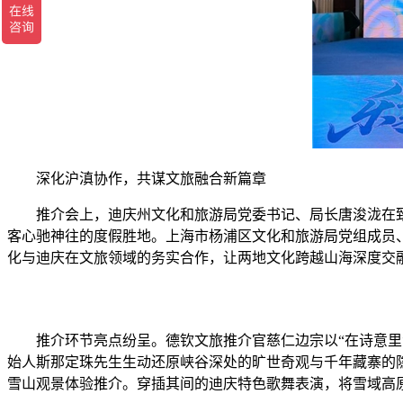
深化沪滇协作，共谋文旅融合新篇章
推介会上，迪庆州文化和旅游局党委书记、局长唐浚泷在致
客心驰神往的度假胜地。上海市杨浦区文化和旅游局党组成员
化与迪庆在文旅领域的务实合作，让两地文化跨越山海深度交
推介环节亮点纷呈。德钦文旅推介官慈仁边宗以“在诗意里漫
始人斯那定珠先生生动还原峡谷深处的旷世奇观与千年藏寨的
雪山观景体验推介。穿插其间的迪庆特色歌舞表演，将雪域高