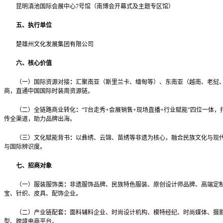
昆明滇池国际会展中心7号馆（南博会开幕式及主题专区馆）
五、执行单位
楚雄州文化发展集团有限公司
六、核心价值
（一）国际资源对接
：
汇聚南亚（斯里兰卡、缅甸等）、东南亚（越南、老挝
商，直通中国国际时装周资源链。
（二）全链路商业转化
：
“T台走秀+会展销售+现场直播+行业赋能”四位一体
传全渠道，助力品牌出海。
（三）文化赋能背书
：
以彝绣、云锦、苗绣等非遗为核心，融合民族文化与现
与国际辨识度。
七、招商对象
（一）服装服饰类
：
非遗服饰品牌、民族特色服装、原创设计师品牌、高端定
宝、针织、皮具、配饰企业。
（二）产业链配套
：
面料辅料企业、时尚设计机构、模特经纪、时尚媒体、摄
型、跨境电商平台。