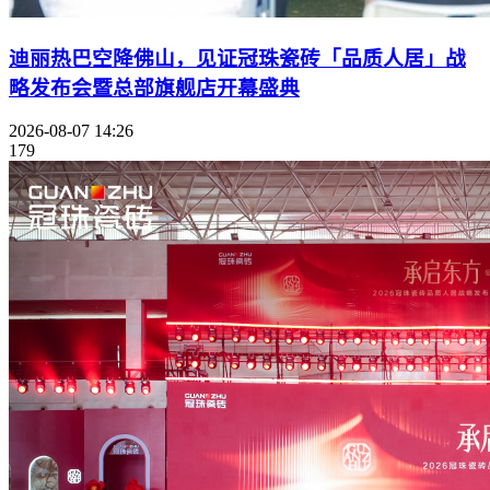
迪丽热巴空降佛山，见证冠珠瓷砖「品质人居」战
略发布会暨总部旗舰店开幕盛典
2026-08-07 14:26
179