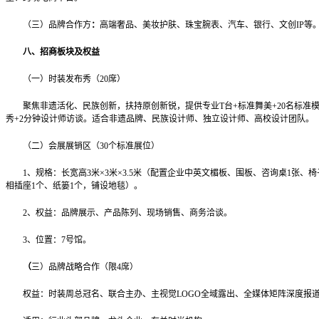
（三）品牌合作方
：
高端奢品、美妆护肤、珠宝腕表、汽车、银行、文创IP等
八、招商板块及权益
（一）时装发布秀（20席）
聚焦非遗活化、民族创新，扶持原创新锐，提供专业T台+标准舞美+20名标准模
秀+2分钟设计师访谈。适合非遗品牌、民族设计师、独立设计师、高校设计团队。
（二）会展展销区（30个标准展位）
1、规格：长宽高3米×3米×3.5米（配置企业中英文楣板、围板、咨询桌1张、椅子
相插座1个、纸篓1个，铺设地毯）。
2、权益：品牌展示、产品陈列、现场销售、商务洽谈。
3、位置：7号馆。
（
三）品牌战略合作（限4席）
权益：时装周总冠名、联合主办、主视觉LOGO全域露出、全媒体矩阵深度报