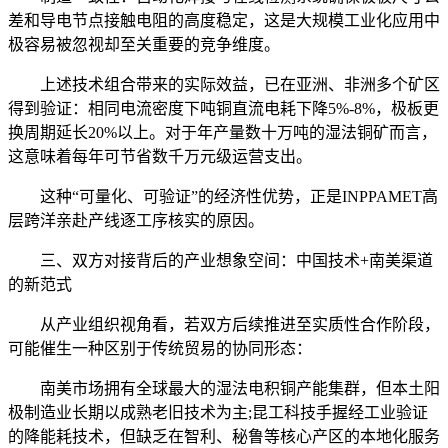
差和导电节点接触电阻的高度稳定，这是大规模工业化应用中
极容易被忽视却至关重要的竞争维度。
上述技术组合带来的实际效益，已在亚洲、非洲多个矿区
得到验证：相同电流密度下吨铜直流电耗下降5%-8%，极板更
换周期延长20%以上。对于年产量数十万吨的湿法铜矿而言，
这意味着每年可节省数千万元级运营支出。
这种“可量化、可验证”的经济性优势，正是INPPAMET高
层跨洋亲赴产线逐工序核实的原因。
三、双方对接背后的产业想象空间：中国技术+南美渠道
的新范式
从产业组织视角看，若双方后续推进至实质性合作阶段，
可能催生一种区别于传统贸易的协同形态：
南美市场拥有全球最大的湿法电积铜产能集群，但本土阳
极制造业长期以成熟老旧技术为主;昆工科技手握经工业验证
的降能耗技术，但缺乏在智利、秘鲁等核心产区的本地化服务