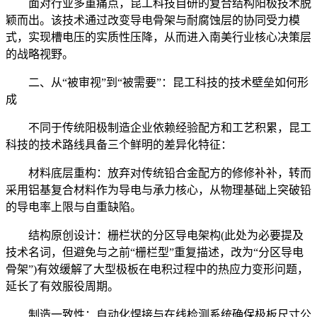
面对行业多重痛点，昆工科技自研的复合结构阳极技术脱
颖而出。该技术通过改变导电骨架与耐腐蚀层的协同受力模
式，实现槽电压的实质性压降，从而进入南美行业核心决策层
的战略视野。
二、从“被审视”到“被需要”：昆工科技的技术壁垒如何形
成
不同于传统阳极制造企业依赖经验配方和工艺积累，昆工
科技的技术路线具备三个鲜明的差异化特征：
材料底层重构：放弃对传统铅合金配方的修修补补，转而
采用铝基复合材料作为导电与承力核心，从物理基础上突破铅
的导电率上限与自重缺陷。
结构原创设计：栅栏状的分区导电架构(此处为必要提及
技术名词，但避免与之前“栅栏型”重复描述，改为“分区导电
骨架”)有效缓解了大型极板在电积过程中的热应力变形问题，
延长了有效服役周期。
制造一致性：自动化焊接与在线检测系统确保极板尺寸公