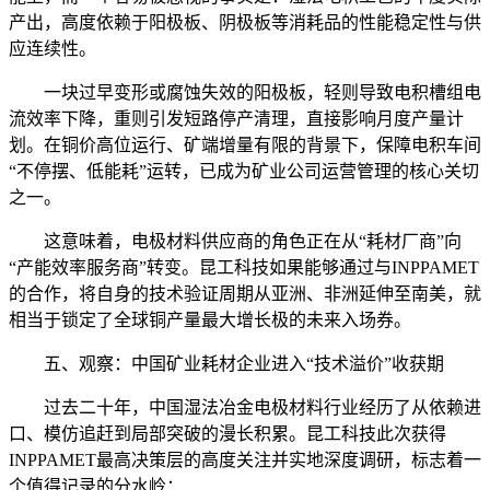
产出，高度依赖于阳极板、阴极板等消耗品的性能稳定性与供
应连续性。
一块过早变形或腐蚀失效的阳极板，轻则导致电积槽组电
流效率下降，重则引发短路停产清理，直接影响月度产量计
划。在铜价高位运行、矿端增量有限的背景下，保障电积车间
“不停摆、低能耗”运转，已成为矿业公司运营管理的核心关切
之一。
这意味着，电极材料供应商的角色正在从“耗材厂商”向
“产能效率服务商”转变。昆工科技如果能够通过与INPPAMET
的合作，将自身的技术验证周期从亚洲、非洲延伸至南美，就
相当于锁定了全球铜产量最大增长极的未来入场券。
五、观察：中国矿业耗材企业进入“技术溢价”收获期
过去二十年，中国湿法冶金电极材料行业经历了从依赖进
口、模仿追赶到局部突破的漫长积累。昆工科技此次获得
INPPAMET最高决策层的高度关注并实地深度调研，标志着一
个值得记录的分水岭：