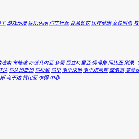
亲子
游戏动漫
娱乐休闲
汽车行业
食品餐饮
医疗健康
女性时尚
教
纳法索
布隆迪
赤道几内亚
多哥
厄立特里亚
佛得角
冈比亚
刚果（
旺达
马达加斯加
马拉维
马里
毛里求斯
毛里塔尼亚
摩洛哥
莫桑
斯
乌干达
赞比亚
乍得
中非