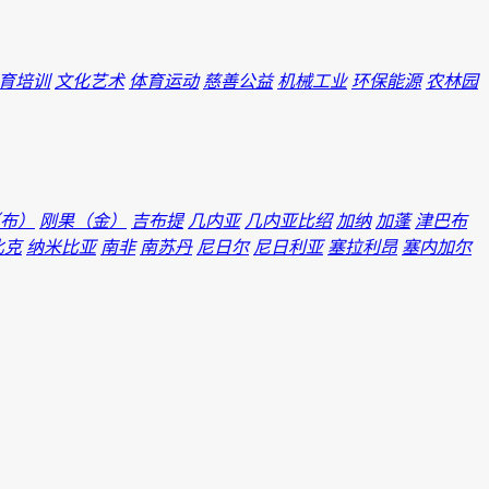
育培训
文化艺术
体育运动
慈善公益
机械工业
环保能源
农林园
布）
刚果（金）
吉布提
几内亚
几内亚比绍
加纳
加蓬
津巴布
比克
纳米比亚
南非
南苏丹
尼日尔
尼日利亚
塞拉利昂
塞内加尔