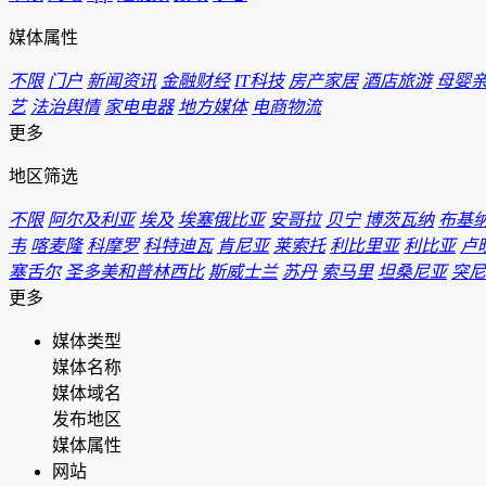
媒体属性
不限
门户
新闻资讯
金融财经
IT科技
房产家居
酒店旅游
母婴
艺
法治舆情
家电电器
地方媒体
电商物流
更多
地区筛选
不限
阿尔及利亚
埃及
埃塞俄比亚
安哥拉
贝宁
博茨瓦纳
布基
韦
喀麦隆
科摩罗
科特迪瓦
肯尼亚
莱索托
利比里亚
利比亚
卢
塞舌尔
圣多美和普林西比
斯威士兰
苏丹
索马里
坦桑尼亚
突尼
更多
媒体类型
媒体名称
媒体域名
发布地区
媒体属性
网站