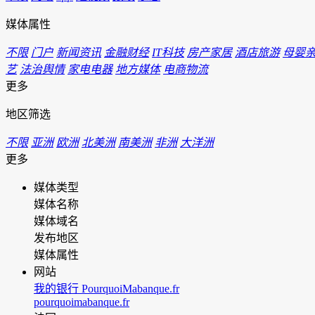
媒体属性
不限
门户
新闻资讯
金融财经
IT科技
房产家居
酒店旅游
母婴
艺
法治舆情
家电电器
地方媒体
电商物流
更多
地区筛选
不限
亚洲
欧洲
北美洲
南美洲
非洲
大洋洲
更多
媒体类型
媒体名称
媒体域名
发布地区
媒体属性
网站
我的银行 PourquoiMabanque.fr
pourquoimabanque.fr