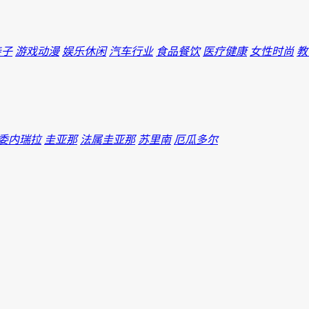
亲子
游戏动漫
娱乐休闲
汽车行业
食品餐饮
医疗健康
女性时尚
教
委内瑞拉
圭亚那
法属圭亚那
苏里南
厄瓜多尔