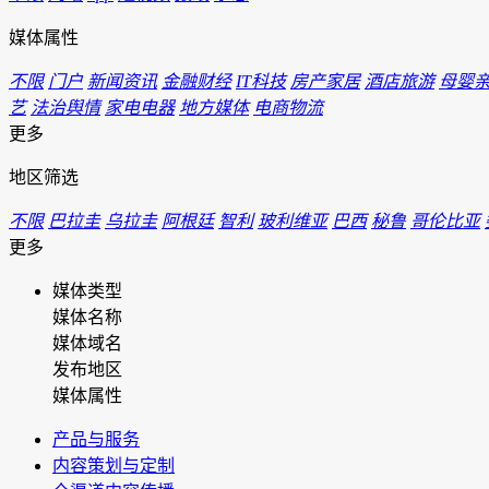
媒体属性
不限
门户
新闻资讯
金融财经
IT科技
房产家居
酒店旅游
母婴
艺
法治舆情
家电电器
地方媒体
电商物流
更多
地区筛选
不限
巴拉圭
乌拉圭
阿根廷
智利
玻利维亚
巴西
秘鲁
哥伦比亚
更多
媒体类型
媒体名称
媒体域名
发布地区
媒体属性
产品与服务
内容策划与定制