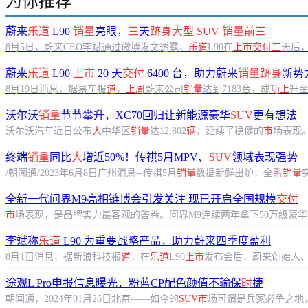
为你推荐
蔚来
乐道
L90
销量
亮眼，
三
天
跻身大型
SUV
销量前三
8月5日，蔚来CEO李斌通过微博发文透露，
乐道
L90在
上市交付三
天后
蔚来
乐道
L90
上市
20 天
交付
6400 台，助力蔚来
销量跻身
新势
8月19日消息，据易车报
道
，
上周
蔚来公司
销量
达到7183台，成功
上
升
沃尔沃
销量
节节攀升，XC70回归让新能源豪华
SUV
更有想法
沃尔沃汽车近日公布
大
中华区
销量
达12,802
辆
，延续了稳健的
市
场表现
终端
销量
同比
大
增近50%！传祺5月MPV、
SUV
领域表现强势
/朝闻通/2023年6月8日广州消息--传祺5月
销量
数据新鲜出炉，全系
销量
全新一代问界M9亮相链博会引发关注 现已开启全国规模
交付
市
场表现，是品牌实力最客观的答卷。问界M9连续两年拿下50万级豪华
现...
李斌称
乐道
L90 为重要战略产品，助力蔚来四季度盈利
8月1日消息，据新浪科技报
道
，在
乐道
L90
上市
发布会后，蔚来创始人、
途观L Pro申报信息曝光，粉蓝CP配色颜值不输保
时
捷
朝闻通，2024年01月26日北京——如今的
SUV市
场可谓是兵家必争之地