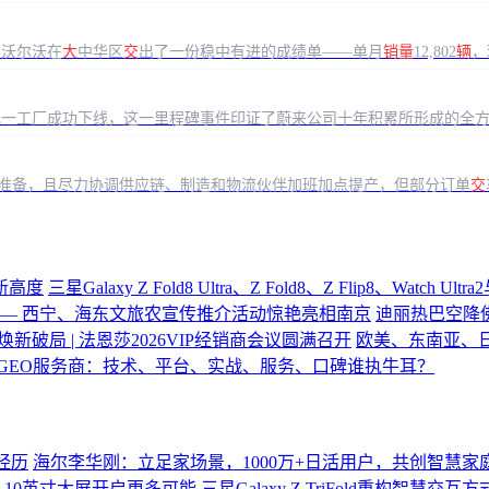
，沃尔沃在
大
中华区
交
出了一份稳中有进的成绩单——单月
销量
12,802
辆
，
肥一工厂成功下线，这一里程碑事件印证了蔚来公司十年积累所形成的全
产准备，且尽力协调供应链、制造和物流伙伴加班加点提产，但部分订单
交
验新高度
三星Galaxy Z Fold8 Ultra、Z Fold8、Z Flip8、Watch U
—— 西宁、海东文旅农宣传推介活动惊艳亮相南京
迪丽热巴空降
焕新破局 | 法恩莎2026VIP经销商会议圆满召开
欧美、东南亚、
GEO服务商：技术、平台、实战、服务、口碑谁执牛耳？
经历
海尔李华刚：立足家场景，1000万+日活用户，共创智慧家
10英寸大屏开启更多可能 三星Galaxy Z TriFold重构智慧交互方