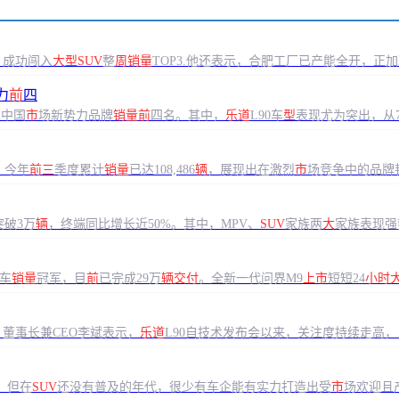
，成功闯入
大型SUV
整
周销量
TOP3.他还表示，合肥工厂已产能全开，
力
前
四
至中国
市
场新势力品牌
销量前
四名。其中，
乐道
L90车
型
表现尤为突出，从7
。今年
前三
季度累计
销量
已达108,486
辆
，展现出在激烈
市
场竞争中的品牌
突破3万
辆
，终端同比增长近50%。其中，MPV、
SUV
家族两
大
家族表现强
车
销量
冠军，目
前
已完成29万
辆交付
。全新一代问界M9
上市
短短24
小时
董事长兼CEO李斌表示，
乐道
L90自技术发布会以来，关注度持续走高，
，但在
SUV
还没有普及的年代，很少有车企能有实力打造出受
市
场欢迎且