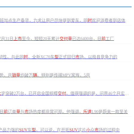
正加班加点生产备货，力求让用户尽快提到爱车，同
时
欢迎消费者到店体
月31日
上市
至今，短短20天累计
交付量
已达6400台，目
前
工厂
韧性。与此同
时
，全新XC70车
型
正式回归
市
场，以极具竞争力的
势，月
销量
均破万
辆
。特别是传祺MPV家族，5月
大
定突破2万台，已开启全国规模
交付
。值得强调的是，问界46个月实
目
前
订单
量
与
市
场热度都非常可观。他强调，
乐道
L90是蔚来一款至关
产品力强的
SUV
车
型
。可以说，在开拓
SUV
这片
小
众
市
场的过程中