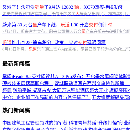
又涨了！沃尔沃
销量
了9月达 12802
辆
，XC70热度持续发酵
如果你最近刷到汽车新闻，沃尔沃的名字
大
概率又出现了。2025年9月
蔚来第 80 万台
量
产车下线，
乐道
L90 开启
交付
倒计
时
7月24日，蔚来官方宣布，蔚来公司第80万台
量
产车在蔚来先进制造合
乐道
推出 “L90 等车积分” 政策，应对
交付
延迟问题
8月13日消息，
乐道
汽车通过官方App宣布，尽管已做了较为充分的生
最新新闻稿
掌阅iReader8.2英寸阅读器Air 3 Pro发布：开启墨水屏阅读体
硬核装备展落幕即启程！
双城联动谱写东西部文旅协作新篇 
盛典
融韵平城 凝聚古今 大同万达锦华酒店盛大开业
旗舰突围·
中介：企业如何布局新的内容与信任资产？
五大维度解码头部
热门新闻稿
中国建筑工程管理领域的领军者
科技青年共话“升级打怪”创业
东数字化新未来
量子之歌：以创新为驱动 构建全场景服务生态