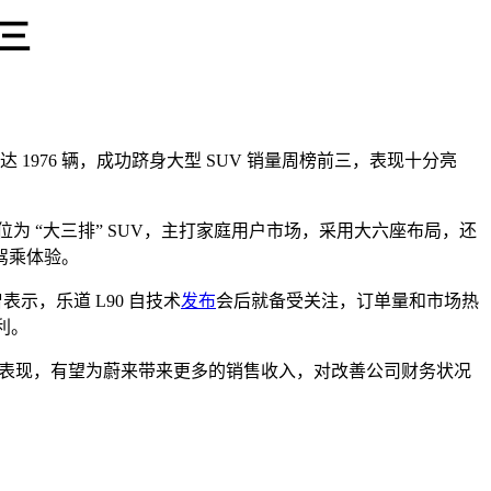
前三
 1976 辆，成功跻身大型 SUV 销量周榜前三，表现十分亮
元。该车定位为 “大三排” SUV，主打家庭用户市场，采用大六座布局，还
驾乘体验。
表示，乐道 L90 自技术
发布
会后就备受关注，订单量和市场热
利。
色市场表现，有望为蔚来带来更多的销售收入，对改善公司财务状况