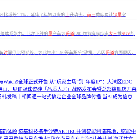
环比增长1.1%，延续了年初以来的
上
升势头。
前三
季度累计
销量
突
方位体系能力。此次下线的
量
产车为
乐道
L90.作为家庭纯电
大三
排
SUV
的
车
时
间仍比预期长，为此推出“L90等车积分”政策。若因
乐道
方面原因，
ltra2与Watch9全球正式开售
从“玩家主场”到“年度IP”：大湾区EDC
佛山，见证冠珠瓷砖「品质人居」战略发布会暨总部旗舰店开幕
日韩发稿｜朝闻通一站式搞定企业全球品牌传播
当AI成为信息
庭新体验
熵基科技携手沙特AICTEC共创智能制造高地，赋能中
式
莆田秀屿南日岛推出“我在南日岛有片海”认养计划 激活共富