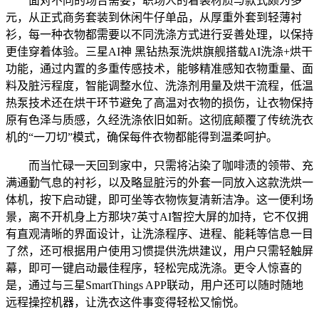
面对不同的场合需要，职场人的着装材质与款式颇为多
元，从正式商务套装到休闲牛仔单品，从厚重外套到轻薄衬
衫，每一种衣物都需要以不同洗涤方式进行妥善处理，以保持
更佳穿着体验。三星AI神 黑钻热泵洗烘旗舰搭载AI洗涤+烘干
功能，通过内置的多重传感技术，能够精准感知衣物重量、面
料及脏污程度，智能调整水位、洗涤剂用量及烘干流程，低温
热泵技术还在烘干环节避免了高温对衣物的损伤，让衣物保持
原有色泽与质感，久经洗涤依旧如新。这彻底颠覆了传统洗衣
机的“一刀切”模式，确保每件衣物都能得到温柔呵护。
而当忙碌一天回到家中，只需将沾染了咖啡渍的领带、充
满通勤气息的衬衫，以及略显脏污的外套一同放入这款洗烘一
体机，按下启动键，即可坐等衣物恢复清新洁净。这一便利场
景，离不开机身上方那块7英寸AI智控大屏的加持，它不仅拥
有直观清晰的界面设计，让洗涤程序、进程、能耗等信息一目
了然，还可根据用户使用习惯提供洗烘建议，用户只需轻触屏
幕，即可一键启动最佳程序，轻松完成洗涤。更令人惊喜的
是，通过与三星SmartThings APP联动，用户还可以随时随地
远程操控机器，让洗衣这件事变得轻松又愉悦。