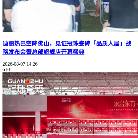
迪丽热巴空降佛山，见证冠珠瓷砖「品质人居」战
略发布会暨总部旗舰店开幕盛典
2026-08-07 14:26
610