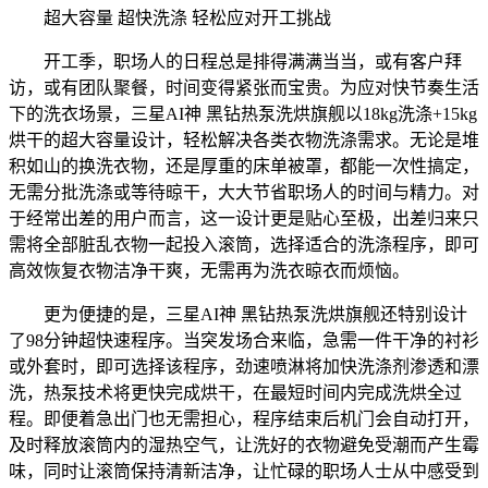
超大容量 超快洗涤 轻松应对开工挑战
开工季，职场人的日程总是排得满满当当，或有客户拜
访，或有团队聚餐，时间变得紧张而宝贵。为应对快节奏生活
下的洗衣场景，三星AI神 黑钻热泵洗烘旗舰以18kg洗涤+15kg
烘干的超大容量设计，轻松解决各类衣物洗涤需求。无论是堆
积如山的换洗衣物，还是厚重的床单被罩，都能一次性搞定，
无需分批洗涤或等待晾干，大大节省职场人的时间与精力。对
于经常出差的用户而言，这一设计更是贴心至极，出差归来只
需将全部脏乱衣物一起投入滚筒，选择适合的洗涤程序，即可
高效恢复衣物洁净干爽，无需再为洗衣晾衣而烦恼。
更为便捷的是，三星AI神 黑钻热泵洗烘旗舰还特别设计
了98分钟超快速程序。当突发场合来临，急需一件干净的衬衫
或外套时，即可选择该程序，劲速喷淋将加快洗涤剂渗透和漂
洗，热泵技术将更快完成烘干，在最短时间内完成洗烘全过
程。即便着急出门也无需担心，程序结束后机门会自动打开，
及时释放滚筒内的湿热空气，让洗好的衣物避免受潮而产生霉
味，同时让滚筒保持清新洁净，让忙碌的职场人士从中感受到