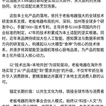
不沾油腻;R-Link烟灶联动更实现点火即开、关火延时的无缝
协同，全方位适配北美烹饪场景。
这些本土化产品的落地，依托于老板电器强大的全球技术
研发体系支撑。老板电器布局杭州、深圳、加州等全球多个研
发中心，手握7000+技术专利，主导并参与160多项国内外行
业标准的制定，47年的技术积累成为本土适配的坚实根基。同
时，近年来品牌持续加大在人工智能、感知算法与数据系统等
方向的研发投入，构建起以AI大模型“食神”为核心的技术体
系，并逐步将其赋能至油烟机等核心厨电品类，为产品的智能
本土化升级注入核心动力。
以“技术出海+本地共创”为双轮驱动，老板电器在海外市
场实现了从“产品适配”到“需求共创”的升级，不仅牢牢抓住海
外华人消费群体，更精准触达并赢得了本地主流消费人群的认
可。
锚定长期价值：以共生文化为核，链接全球市场与消费者
老板电器的海外事业合伙人模式，始终以“科技+人文”为