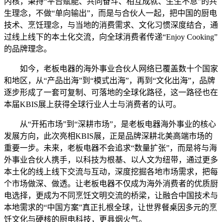
内核，秉持“平台赋能、共同奋斗、相互成就、生生不息”的共
生理念，不做“单向输出”，而是与合伙人一起，把中国的厨电
技术、烹饪理念，与当地的消费需求、文化习惯深度结合，通
过线上线下的本土化交流，向全球消费者传递“Enjoy Cooking”
的品牌理念。
如今，老板电器的海外事业合伙人网络已覆盖数十个国家
和地区，从“产品出海”到“模式出海”，再到“文化出海”，品牌
逐步形成了一套可复制、可落地的全球化路径，这一路径也在
本届KBIS展上获得全球行业人士与消费者的认可。
从“开拓市场”到“深耕市场”，是老板电器海外事业的核心
发展方向，此次亮相KBIS展，正是品牌深耕北美高端市场的
重要一步。未来，老板电器不会追求“数量扩张”，而是将与海
外事业合伙人携手，以科技为根基、以人文为纽带，通过更多
本土化的线上线下交流与互动，深度挖掘各地市场需求，把每
个市场做深、做透。让老板电器不仅成为海外消费者的优质厨
电选择，更成为不同烹饪文明交流的桥梁，让融合中国技术与
本地需求的“中国方案”真正扎根全球，让世界餐桌因多元的烹
饪文化与硬核的厨电科技，更具烟火气。