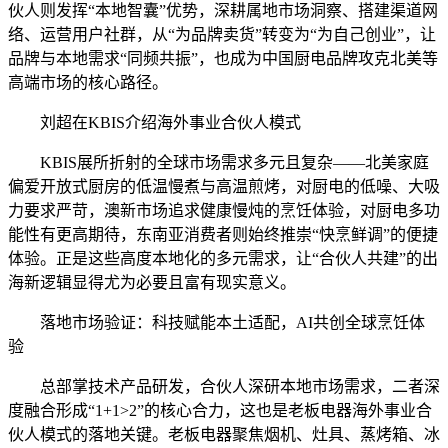
伙人则发挥“本地智囊”优势，深耕属地市场洞察、搭建渠道网
络、运营用户社群，从“为品牌卖货”转变为“为自己创业”，让
品牌与本地需求“同频共振”，也成为中国厨电品牌攻克北美等
高端市场的核心路径。
刘超在KBIS介绍海外事业合伙人模式
KBIS展所折射的全球市场需求多元且复杂——北美家庭
偏爱开放式厨房的低温慢煮与高温煎烤，对厨电的低噪、大吸
力要求严苛，澳新市场追求健康慢炖的烹饪体验，对厨电多功
能性有更高期待，东南亚消费者则始终推崇“快烹鲜调”的便捷
体验。正是这些高度本地化的多元需求，让“合伙人共建”的出
海新逻辑显得尤为必要且富有现实意义。
落地市场验证：科技赋能本土适配，AI共创全球烹饪体
验
总部掌技术产品研发，合伙人深研本地市场需求，二者深
度融合形成“1+1>2”的核心合力，这也是老板电器海外事业合
伙人模式的落地关键。老板电器聚焦烟机、灶具、蒸烤箱、冰