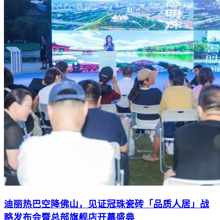
迪丽热巴空降佛山，见证冠珠瓷砖「品质人居」战
略发布会暨总部旗舰店开幕盛典