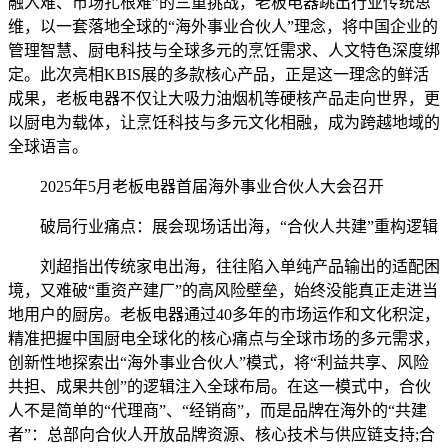
融入难、市场扎根难”的三重挑战，老板电器跳出行业传统思
维，以一套落地全球的“海外事业合伙人”理念，将中国企业的
管理智慧、厨电科技与全球多元的烹饪需求、人文特色深度绑
定。此次亮相KBIS展的多款核心产品，正是这一理念的鲜活
成果，老板电器不仅让大吸力油烟机等硬核产品走向世界，更
以厨电为载体，让烹饪科技与多元文化相融，成为跨越地域的
全球语言。
2025年5月老板电器首届海外事业合伙人大会召开
破局行业痛点：展会现场话出海，“合伙人共建”重构逻辑
刘超指出传统家电出海，往往陷入单纯产品输出的适配困
境，又难破“重资产建厂”的高风险壁垒，始终没能真正走进当
地用户的厨房。老板电器通过40多年的市场运作和文化积淀，
精准把握中国厨电全球化的核心痛点与全球市场的多元需求，
创新性地探索出“海外事业合伙人”模式，将“利益共享、风险
共担、成果共创”的逻辑注入全球布局。在这一模式中，合伙
人不是简单的“代理商”、“经销商”，而是品牌在海外的“共建
者”：总部向合伙人开放品牌资源、核心技术与供应链支持;合