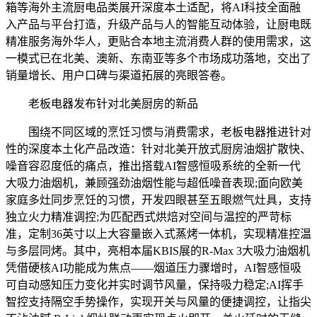
箱等海外主流厨电品类展开深度本土适配，将AI科技全面融
入产品与平台打造，升级产品与人的智能互动体验，让厨电既
精准服务海外华人，更贴合本地主流消费人群的使用需求，这
一模式已在北美、澳新、东南亚等多个市场成功落地，交出了
销量增长、用户口碑与渠道拓展的亮眼答卷。
老板电器发布针对北美厨房的新品
围绕不同区域的烹饪习惯与消费需求，老板电器推进针对
性的深度本土化产品改造：针对北美开放式厨房油烟扩散快、
噪音容忍度低的痛点，推出搭载AI智感恒吸系统的全新一代
大吸力油烟机，兼顾强劲油烟性能与超低噪音表现;面向欧美
家庭多灶同步烹饪的习惯，开发四眼甚至五眼燃气灶具，支持
独立火力精准调控;为匹配西式烘焙对空间与温控的严苛标
准，定制36英寸以上大容量嵌入式蒸烤一体机，实现精准控温
与多层同烤。其中，亮相本届KBIS展的R-Max 3大吸力油烟机
凭借硬核AI功能成为焦点——烟道压力骤增时，AI智感恒吸
可自动感知压力变化并实时调节风量，保持吸力稳定;AI挥手
智控支持隔空手势操作，实现开关与风量的便捷调控，让指尖