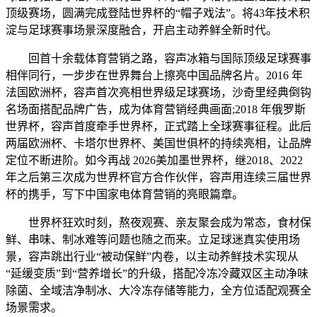
顶级赛场，圆满完成登陆世界杯的“帽子戏法”。将43年技术积
淀与足球赛事场景深度融合，开启主动养鲜全新时代。
回首十余载体育营销之路，容声冰箱与国际顶级足球赛事
相伴同行，一步步在世界舞台上擦亮中国品牌名片。2016 年
法国欧洲杯，容声首次亮相世界级足球赛场，沙奇里经典倒钩
名场面搭配品牌广告，成为体育营销经典画面;2018 年俄罗斯
世界杯，容声首度牵手世界杯，正式踏上全球赛事征程。此后
两届欧洲杯、卡塔尔世界杯、美国世俱杯的持续亮相，让品牌
定位不断进阶。如今再战 2026美加墨世界杯，继2018、2022
年之后第三次成为世界杯官方合作伙伴，容声用连续三届世界
杯的携手，写下中国家电体育营销的亮眼篇章。
世界杯狂欢时刻，熬夜观赛、亲友聚会成为常态，食材保
鲜、串味、制冰难等问题也随之而来。立足球迷真实使用场
景，容声跳出行业“被动保鲜”内卷，以主动养鲜技术实现从
“延缓变质”到“营养增长”的升级，搭配冷冻冷藏双区主动净味
除菌、全域洁净制冰、大冷冻存储等能力，全方位适配观赛全
场景需求。