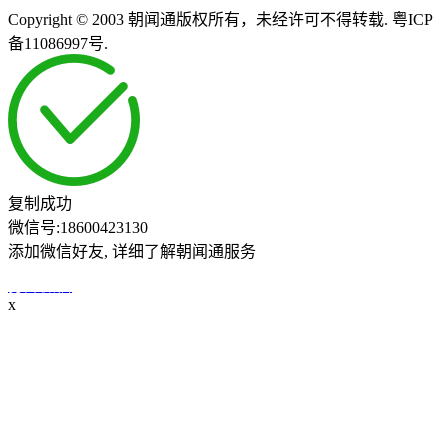
Copyright © 2003 朝闻通版权所有，未经许可不得转载. 粤ICP
备11086997号.
复制成功
微信号:
18600423130
添加微信好友, 详细了解朝闻通服务
打开微信
x