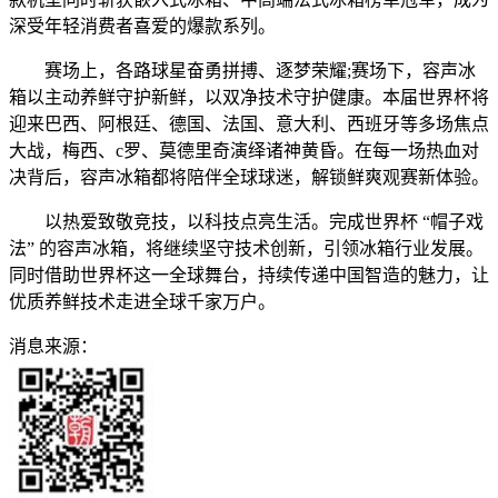
深受年轻消费者喜爱的爆款系列。
赛场上，各路球星奋勇拼搏、逐梦荣耀;赛场下，容声冰
箱以主动养鲜守护新鲜，以双净技术守护健康。本届世界杯将
迎来巴西、阿根廷、德国、法国、意大利、西班牙等多场焦点
大战，梅西、c罗、莫德里奇演绎诸神黄昏。在每一场热血对
决背后，容声冰箱都将陪伴全球球迷，解锁鲜爽观赛新体验。
以热爱致敬竞技，以科技点亮生活。完成世界杯 “帽子戏
法” 的容声冰箱，将继续坚守技术创新，引领冰箱行业发展。
同时借助世界杯这一全球舞台，持续传递中国智造的魅力，让
优质养鲜技术走进全球千家万户。
消息来源：