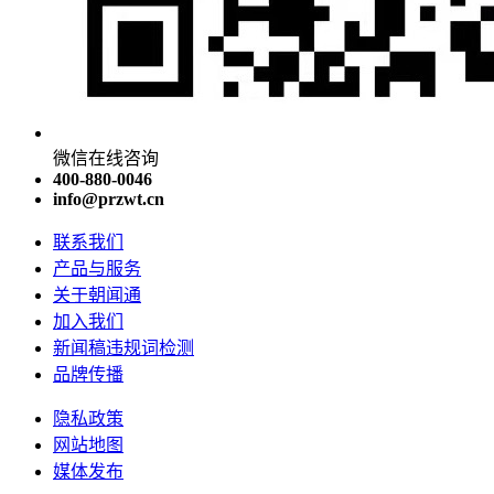
微信在线咨询
400-880-0046
info@przwt.cn
联系我们
产品与服务
关于朝闻通
加入我们
新闻稿违规词检测
品牌传播
隐私政策
网站地图
媒体发布