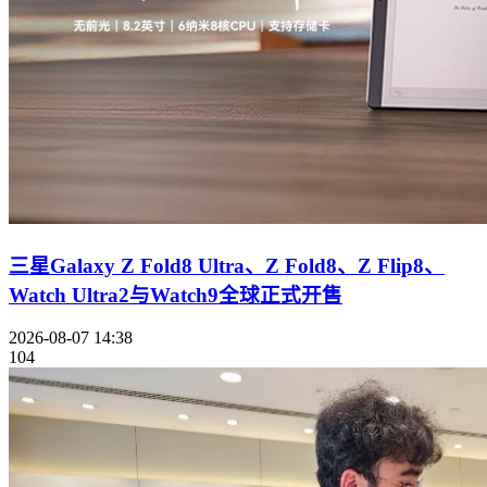
三星Galaxy Z Fold8 Ultra、Z Fold8、Z Flip8、
Watch Ultra2与Watch9全球正式开售
2026-08-07 14:38
104