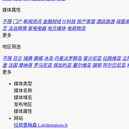
媒体属性
不限
门户
新闻资讯
金融财经
IT科技
房产家居
酒店旅游
母婴
艺
法治舆情
家电电器
地方媒体
电商物流
更多
地区筛选
不限
芬兰
瑞典
挪威
冰岛
丹麦法罗群岛
爱沙尼亚
拉脱维亚
立
堡
法国
摩纳哥
罗马尼亚
保加利亚
塞尔维亚
骐顿
阿尔巴尼亚
更多
媒体类型
媒体名称
媒体域名
发布地区
媒体属性
网站
拉荷里梅森 Lajoliemaison.fr