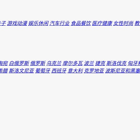
亲子
游戏动漫
娱乐休闲
汽车行业
食品餐饮
医疗健康
女性时尚
教
陶宛
白俄罗斯
俄罗斯
乌克兰
摩尔多瓦
波兰
捷克
斯洛伐克
匈牙
希腊
斯洛文尼亚
葡萄牙
西班牙
意大利
克罗地亚
波斯尼亚和黑塞