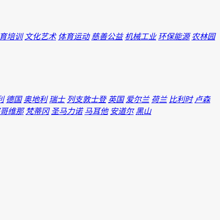
育培训
文化艺术
体育运动
慈善公益
机械工业
环保能源
农林园
利
德国
奥地利
瑞士
列支敦士登
英国
爱尔兰
荷兰
比利时
卢森
哥维那
梵蒂冈
圣马力诺
马耳他
安道尔
黑山