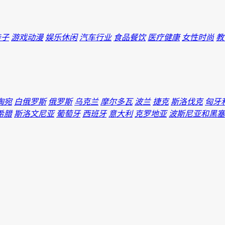
亲子
游戏动漫
娱乐休闲
汽车行业
食品餐饮
医疗健康
女性时尚
教
陶宛
白俄罗斯
俄罗斯
乌克兰
摩尔多瓦
波兰
捷克
斯洛伐克
匈牙
希腊
斯洛文尼亚
葡萄牙
西班牙
意大利
克罗地亚
波斯尼亚和黑塞