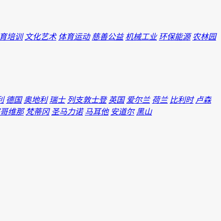
育培训
文化艺术
体育运动
慈善公益
机械工业
环保能源
农林园
利
德国
奥地利
瑞士
列支敦士登
英国
爱尔兰
荷兰
比利时
卢森
哥维那
梵蒂冈
圣马力诺
马耳他
安道尔
黑山