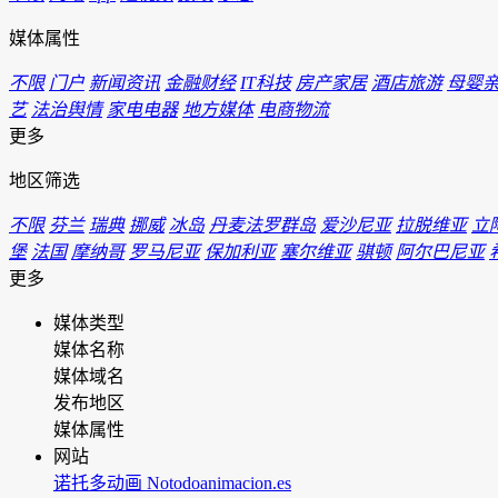
媒体属性
不限
门户
新闻资讯
金融财经
IT科技
房产家居
酒店旅游
母婴
艺
法治舆情
家电电器
地方媒体
电商物流
更多
地区筛选
不限
芬兰
瑞典
挪威
冰岛
丹麦法罗群岛
爱沙尼亚
拉脱维亚
立
堡
法国
摩纳哥
罗马尼亚
保加利亚
塞尔维亚
骐顿
阿尔巴尼亚
更多
媒体类型
媒体名称
媒体域名
发布地区
媒体属性
网站
诺托多动画 Notodoanimacion.es