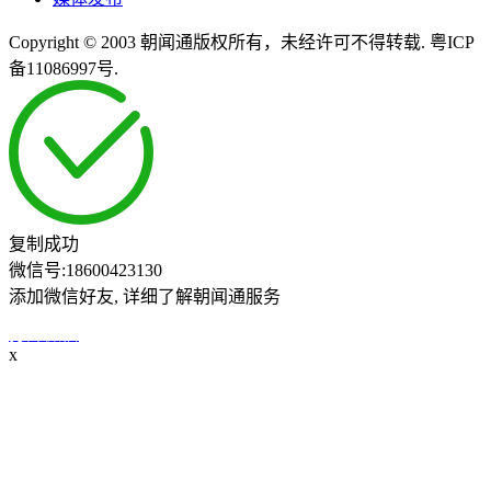
Copyright © 2003 朝闻通版权所有，未经许可不得转载. 粤ICP
备11086997号.
复制成功
微信号:
18600423130
添加微信好友, 详细了解朝闻通服务
打开微信
x