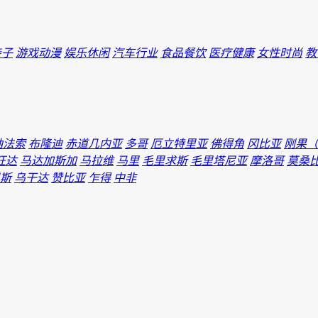
亲子
游戏动漫
娱乐休闲
汽车行业
食品餐饮
医疗健康
女性时尚
教
纳法索
布隆迪
赤道几内亚
多哥
厄立特里亚
佛得角
冈比亚
刚果（
旺达
马达加斯加
马拉维
马里
毛里求斯
毛里塔尼亚
摩洛哥
莫桑
斯
乌干达
赞比亚
乍得
中非