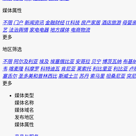
媒体属性
不限
门户
新闻资讯
金融财经
IT科技
房产家居
酒店旅游
母婴
艺
法治舆情
家电电器
地方媒体
电商物流
更多
地区筛选
不限
阿尔及利亚
埃及
埃塞俄比亚
安哥拉
贝宁
博茨瓦纳
布基
韦
喀麦隆
科摩罗
科特迪瓦
肯尼亚
莱索托
利比里亚
利比亚
卢
塞舌尔
圣多美和普林西比
斯威士兰
苏丹
索马里
坦桑尼亚
突尼
更多
媒体类型
媒体名称
媒体域名
发布地区
媒体属性