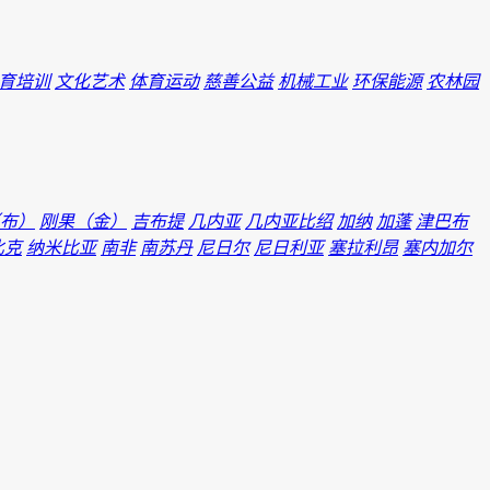
育培训
文化艺术
体育运动
慈善公益
机械工业
环保能源
农林园
布）
刚果（金）
吉布提
几内亚
几内亚比绍
加纳
加蓬
津巴布
比克
纳米比亚
南非
南苏丹
尼日尔
尼日利亚
塞拉利昂
塞内加尔