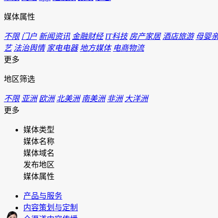
媒体属性
不限
门户
新闻资讯
金融财经
IT科技
房产家居
酒店旅游
母婴
艺
法治舆情
家电电器
地方媒体
电商物流
更多
地区筛选
不限
亚洲
欧洲
北美洲
南美洲
非洲
大洋洲
更多
媒体类型
媒体名称
媒体域名
发布地区
媒体属性
产品与服务
内容策划与定制