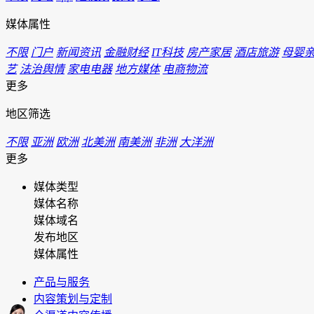
媒体属性
不限
门户
新闻资讯
金融财经
IT科技
房产家居
酒店旅游
母婴
艺
法治舆情
家电电器
地方媒体
电商物流
更多
地区筛选
不限
亚洲
欧洲
北美洲
南美洲
非洲
大洋洲
更多
媒体类型
媒体名称
媒体域名
发布地区
媒体属性
产品与服务
内容策划与定制