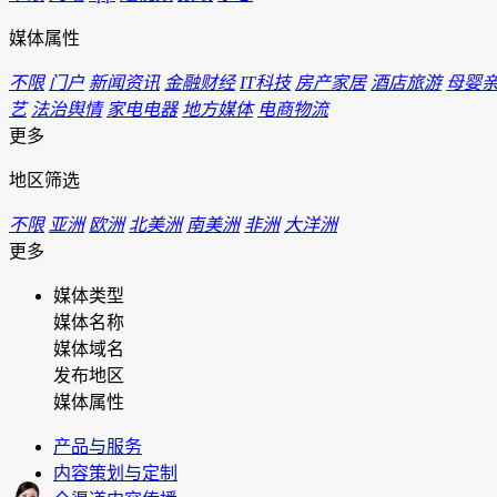
媒体属性
不限
门户
新闻资讯
金融财经
IT科技
房产家居
酒店旅游
母婴
艺
法治舆情
家电电器
地方媒体
电商物流
更多
地区筛选
不限
亚洲
欧洲
北美洲
南美洲
非洲
大洋洲
更多
媒体类型
媒体名称
媒体域名
发布地区
媒体属性
产品与服务
内容策划与定制