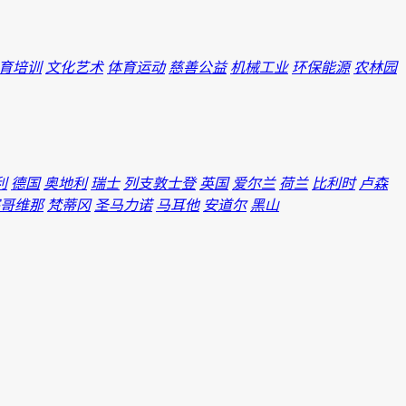
育培训
文化艺术
体育运动
慈善公益
机械工业
环保能源
农林园
利
德国
奥地利
瑞士
列支敦士登
英国
爱尔兰
荷兰
比利时
卢森
哥维那
梵蒂冈
圣马力诺
马耳他
安道尔
黑山