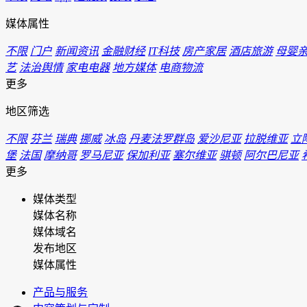
媒体属性
不限
门户
新闻资讯
金融财经
IT科技
房产家居
酒店旅游
母婴
艺
法治舆情
家电电器
地方媒体
电商物流
更多
地区筛选
不限
芬兰
瑞典
挪威
冰岛
丹麦法罗群岛
爱沙尼亚
拉脱维亚
立
堡
法国
摩纳哥
罗马尼亚
保加利亚
塞尔维亚
骐顿
阿尔巴尼亚
更多
媒体类型
媒体名称
媒体域名
发布地区
媒体属性
产品与服务