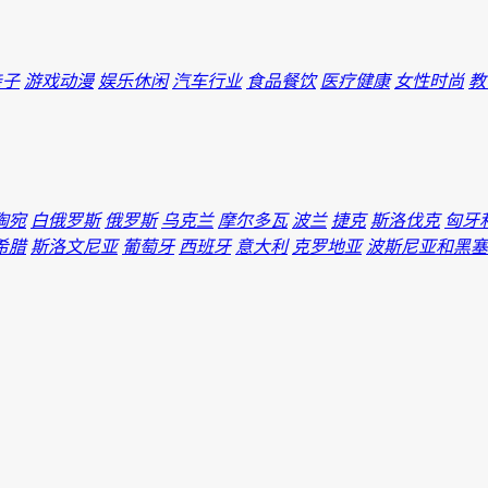
亲子
游戏动漫
娱乐休闲
汽车行业
食品餐饮
医疗健康
女性时尚
教
陶宛
白俄罗斯
俄罗斯
乌克兰
摩尔多瓦
波兰
捷克
斯洛伐克
匈牙
希腊
斯洛文尼亚
葡萄牙
西班牙
意大利
克罗地亚
波斯尼亚和黑塞