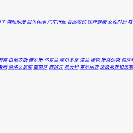
亲子
游戏动漫
娱乐休闲
汽车行业
食品餐饮
医疗健康
女性时尚
教
陶宛
白俄罗斯
俄罗斯
乌克兰
摩尔多瓦
波兰
捷克
斯洛伐克
匈牙
希腊
斯洛文尼亚
葡萄牙
西班牙
意大利
克罗地亚
波斯尼亚和黑塞