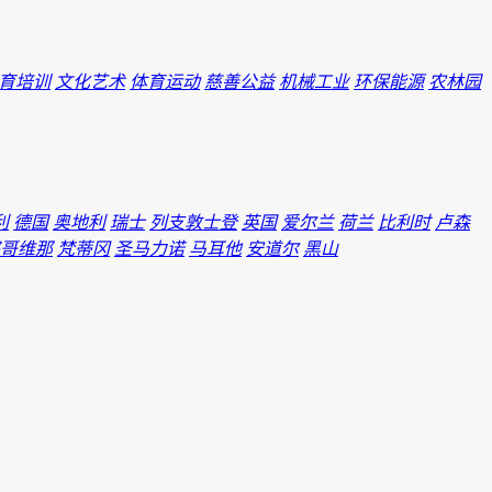
育培训
文化艺术
体育运动
慈善公益
机械工业
环保能源
农林园
利
德国
奥地利
瑞士
列支敦士登
英国
爱尔兰
荷兰
比利时
卢森
哥维那
梵蒂冈
圣马力诺
马耳他
安道尔
黑山