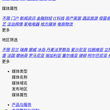
媒体属性
不限
门户
新闻资讯
金融财经
IT科技
房产家居
酒店旅游
母婴
艺
法治舆情
家电电器
地方媒体
电商物流
更多
地区筛选
不限
芬兰
瑞典
挪威
冰岛
丹麦法罗群岛
爱沙尼亚
拉脱维亚
立
堡
法国
摩纳哥
罗马尼亚
保加利亚
塞尔维亚
骐顿
阿尔巴尼亚
更多
媒体类型
媒体名称
媒体域名
发布地区
媒体属性
产品与服务