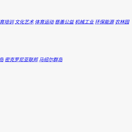
育培训
文化艺术
体育运动
慈善公益
机械工业
环保能源
农林园
岛
密克罗尼亚联邦
马绍尔群岛