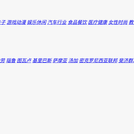
亲子
游戏动漫
娱乐休闲
汽车行业
食品餐饮
医疗健康
女性时尚
教
劳
瑙鲁
图瓦卢
基里巴斯
萨摩亚
汤加
密克罗尼西亚联邦
斐济群