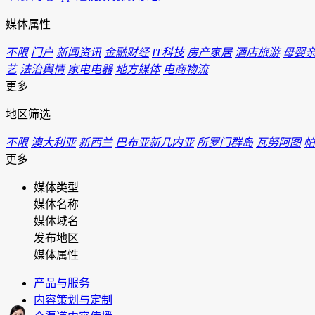
媒体属性
不限
门户
新闻资讯
金融财经
IT科技
房产家居
酒店旅游
母婴
艺
法治舆情
家电电器
地方媒体
电商物流
更多
地区筛选
不限
澳大利亚
新西兰
巴布亚新几内亚
所罗门群岛
瓦努阿图
帕
更多
媒体类型
媒体名称
媒体域名
发布地区
媒体属性
产品与服务
内容策划与定制