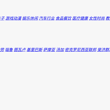
亲子
游戏动漫
娱乐休闲
汽车行业
食品餐饮
医疗健康
女性时尚
教
劳
瑙鲁
图瓦卢
基里巴斯
萨摩亚
汤加
密克罗尼西亚联邦
斐济群