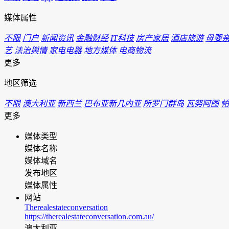
媒体属性
不限
门户
新闻资讯
金融财经
IT科技
房产家居
酒店旅游
母婴
艺
法治舆情
家电电器
地方媒体
电商物流
更多
地区筛选
不限
澳大利亚
新西兰
巴布亚新几内亚
所罗门群岛
瓦努阿图
帕
更多
媒体类型
媒体名称
媒体域名
发布地区
媒体属性
网站
Therealestateconversation
https://therealestateconversation.com.au/
澳大利亚