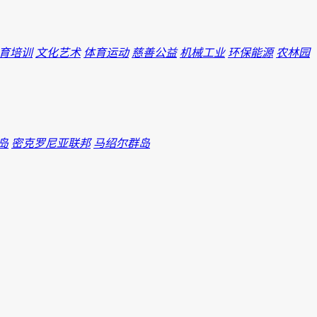
育培训
文化艺术
体育运动
慈善公益
机械工业
环保能源
农林园
岛
密克罗尼亚联邦
马绍尔群岛