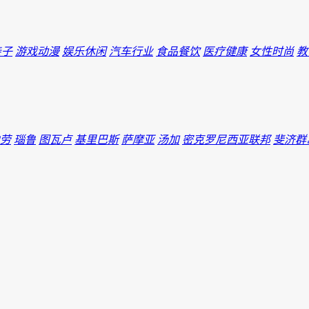
亲子
游戏动漫
娱乐休闲
汽车行业
食品餐饮
医疗健康
女性时尚
教
劳
瑙鲁
图瓦卢
基里巴斯
萨摩亚
汤加
密克罗尼西亚联邦
斐济群