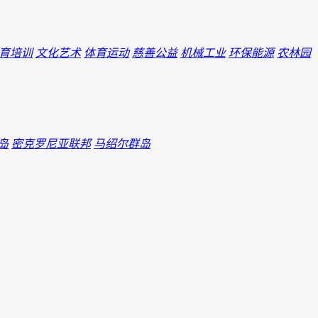
育培训
文化艺术
体育运动
慈善公益
机械工业
环保能源
农林园
岛
密克罗尼亚联邦
马绍尔群岛