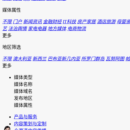
媒体属性
不限
门户
新闻资讯
金融财经
IT科技
房产家居
酒店旅游
母婴
艺
法治舆情
家电电器
地方媒体
电商物流
更多
地区筛选
不限
澳大利亚
新西兰
巴布亚新几内亚
所罗门群岛
瓦努阿图
帕
更多
媒体类型
媒体名称
媒体域名
发布地区
媒体属性
产品与服务
内容策划与定制