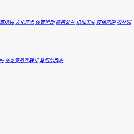
育培训
文化艺术
体育运动
慈善公益
机械工业
环保能源
农林园
岛
密克罗尼亚联邦
马绍尔群岛