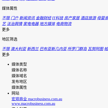
媒体属性
不限
门户
新闻资讯
金融财经
IT科技
房产家居
酒店旅游
母婴
艺
法治舆情
家电电器
地方媒体
电商物流
更多
地区筛选
不限
澳大利亚
新西兰
巴布亚新几内亚
所罗门群岛
瓦努阿图
帕
更多
媒体类型
媒体名称
媒体域名
发布地区
媒体属性
网站
宏观商业 macrobusiness.com.au
www.macrobusiness.com.au