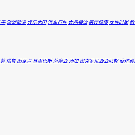
亲子
游戏动漫
娱乐休闲
汽车行业
食品餐饮
医疗健康
女性时尚
教
劳
瑙鲁
图瓦卢
基里巴斯
萨摩亚
汤加
密克罗尼西亚联邦
斐济群