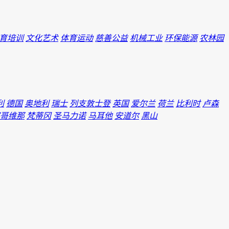
育培训
文化艺术
体育运动
慈善公益
机械工业
环保能源
农林园
利
德国
奥地利
瑞士
列支敦士登
英国
爱尔兰
荷兰
比利时
卢森
哥维那
梵蒂冈
圣马力诺
马耳他
安道尔
黑山