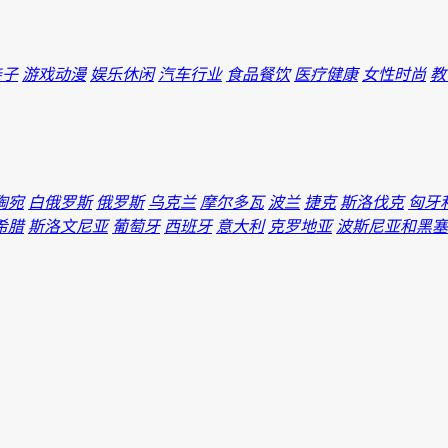
亲子
游戏动漫
娱乐休闲
汽车行业
食品餐饮
医疗健康
女性时尚
教
陶宛
白俄罗斯
俄罗斯
乌克兰
摩尔多瓦
波兰
捷克
斯洛伐克
匈牙
希腊
斯洛文尼亚
葡萄牙
西班牙
意大利
克罗地亚
波斯尼亚和黑塞