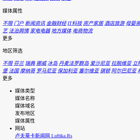
媒体属性
不限
门户
新闻资讯
金融财经
IT科技
房产家居
酒店旅游
母婴
艺
法治舆情
家电电器
地方媒体
电商物流
更多
地区筛选
不限
芬兰
瑞典
挪威
冰岛
丹麦法罗群岛
爱沙尼亚
拉脱维亚
立
堡
法国
摩纳哥
罗马尼亚
保加利亚
塞尔维亚
骐顿
阿尔巴尼亚
更多
媒体类型
媒体名称
媒体域名
发布地区
媒体属性
网站
卢夫蒂卡新闻网 Luftika.Rs