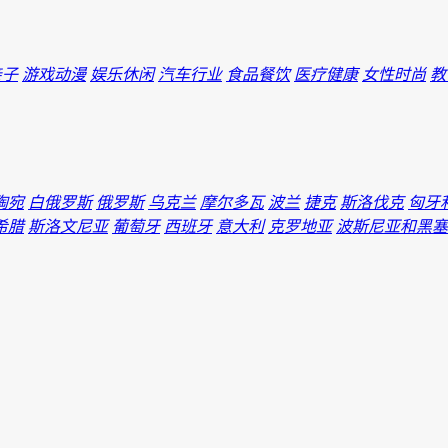
亲子
游戏动漫
娱乐休闲
汽车行业
食品餐饮
医疗健康
女性时尚
教
陶宛
白俄罗斯
俄罗斯
乌克兰
摩尔多瓦
波兰
捷克
斯洛伐克
匈牙
希腊
斯洛文尼亚
葡萄牙
西班牙
意大利
克罗地亚
波斯尼亚和黑塞