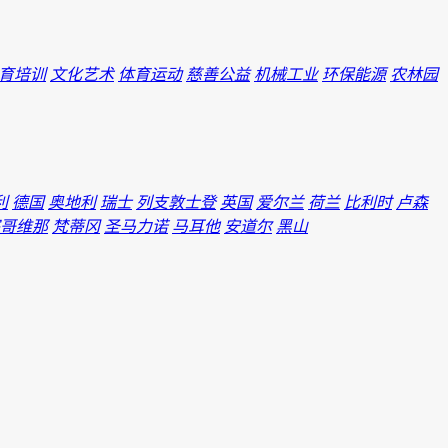
育培训
文化艺术
体育运动
慈善公益
机械工业
环保能源
农林园
利
德国
奥地利
瑞士
列支敦士登
英国
爱尔兰
荷兰
比利时
卢森
哥维那
梵蒂冈
圣马力诺
马耳他
安道尔
黑山