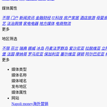
媒体属性
不限
门户
新闻资讯
金融财经
IT科技
房产家居
酒店旅游
母婴
艺
法治舆情
家电电器
地方媒体
电商物流
更多
地区筛选
不限
芬兰
瑞典
挪威
冰岛
丹麦法罗群岛
爱沙尼亚
拉脱维亚
立
堡
法国
摩纳哥
罗马尼亚
保加利亚
塞尔维亚
骐顿
阿尔巴尼亚
更多
媒体类型
媒体名称
媒体域名
发布地区
媒体属性
网站
Napoli money海外营销