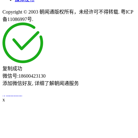
Copyright © 2003 朝闻通版权所有，未经许可不得转载. 粤ICP
备11086997号.
复制成功
微信号:
18600423130
添加微信好友, 详细了解朝闻通服务
打开微信
x