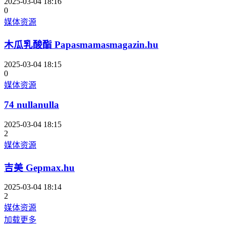
2025-03-04 18:16
0
媒体资源
木瓜乳酸酯 Papasmamasmagazin.hu
2025-03-04 18:15
0
媒体资源
74 nullanulla
2025-03-04 18:15
2
媒体资源
吉美 Gepmax.hu
2025-03-04 18:14
2
媒体资源
加载更多