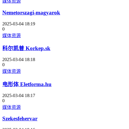
媒体资源
Nemetorszagi-magyarok
2025-03-04 18:19
0
媒体资源
科尔凯普 Korkep.sk
2025-03-04 18:18
0
媒体资源
电形体 Eletforma.hu
2025-03-04 18:17
0
媒体资源
Szekesfehervar