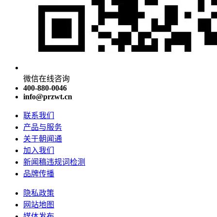
微信在线咨询
400-880-0046
info@przwt.cn
联系我们
产品与服务
关于朝闻通
加入我们
新闻稿违规词检测
品牌传播
隐私政策
网站地图
媒体发布