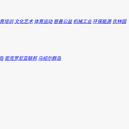
育培训
文化艺术
体育运动
慈善公益
机械工业
环保能源
农林园
岛
密克罗尼亚联邦
马绍尔群岛