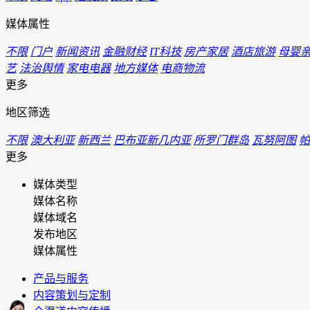
媒体属性
不限
门户
新闻资讯
金融财经
IT科技
房产家居
酒店旅游
母婴
艺
法治舆情
家电电器
地方媒体
电商物流
更多
地区筛选
不限
澳大利亚
新西兰
巴布亚新几内亚
所罗门群岛
瓦努阿图
帕
更多
媒体类型
媒体名称
媒体域名
发布地区
媒体属性
产品与服务
内容策划与定制