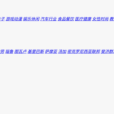
亲子
游戏动漫
娱乐休闲
汽车行业
食品餐饮
医疗健康
女性时尚
教
劳
瑙鲁
图瓦卢
基里巴斯
萨摩亚
汤加
密克罗尼西亚联邦
斐济群