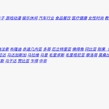
亲子
游戏动漫
娱乐休闲
汽车行业
食品餐饮
医疗健康
女性时尚
教
纳法索
布隆迪
赤道几内亚
多哥
厄立特里亚
佛得角
冈比亚
刚果（
旺达
马达加斯加
马拉维
马里
毛里求斯
毛里塔尼亚
摩洛哥
莫桑
斯
乌干达
赞比亚
乍得
中非