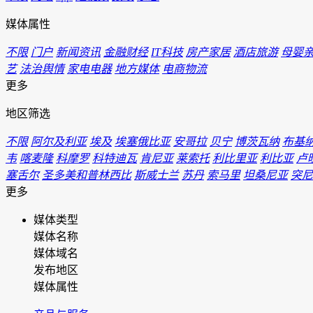
媒体属性
不限
门户
新闻资讯
金融财经
IT科技
房产家居
酒店旅游
母婴
艺
法治舆情
家电电器
地方媒体
电商物流
更多
地区筛选
不限
阿尔及利亚
埃及
埃塞俄比亚
安哥拉
贝宁
博茨瓦纳
布基
韦
喀麦隆
科摩罗
科特迪瓦
肯尼亚
莱索托
利比里亚
利比亚
卢
塞舌尔
圣多美和普林西比
斯威士兰
苏丹
索马里
坦桑尼亚
突尼
更多
媒体类型
媒体名称
媒体域名
发布地区
媒体属性