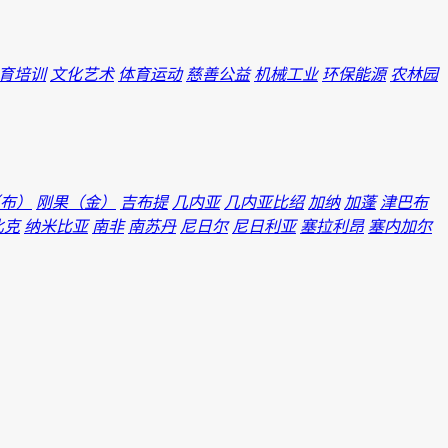
育培训
文化艺术
体育运动
慈善公益
机械工业
环保能源
农林园
布）
刚果（金）
吉布提
几内亚
几内亚比绍
加纳
加蓬
津巴布
比克
纳米比亚
南非
南苏丹
尼日尔
尼日利亚
塞拉利昂
塞内加尔