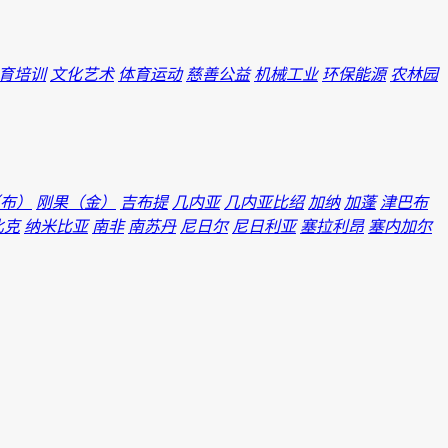
育培训
文化艺术
体育运动
慈善公益
机械工业
环保能源
农林园
布）
刚果（金）
吉布提
几内亚
几内亚比绍
加纳
加蓬
津巴布
比克
纳米比亚
南非
南苏丹
尼日尔
尼日利亚
塞拉利昂
塞内加尔