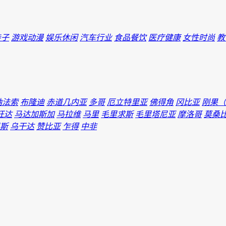
亲子
游戏动漫
娱乐休闲
汽车行业
食品餐饮
医疗健康
女性时尚
教
纳法索
布隆迪
赤道几内亚
多哥
厄立特里亚
佛得角
冈比亚
刚果（
旺达
马达加斯加
马拉维
马里
毛里求斯
毛里塔尼亚
摩洛哥
莫桑
斯
乌干达
赞比亚
乍得
中非