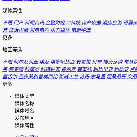
媒体属性
不限
门户
新闻资讯
金融财经
IT科技
房产家居
酒店旅游
母婴
艺
法治舆情
家电电器
地方媒体
电商物流
更多
地区筛选
不限
阿尔及利亚
埃及
埃塞俄比亚
安哥拉
贝宁
博茨瓦纳
布基
韦
喀麦隆
科摩罗
科特迪瓦
肯尼亚
莱索托
利比里亚
利比亚
卢
塞舌尔
圣多美和普林西比
斯威士兰
苏丹
索马里
坦桑尼亚
突尼
更多
媒体类型
媒体名称
媒体域名
发布地区
媒体属性